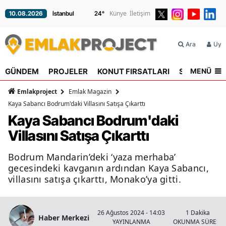
Künye
İletişim
10.08.2026
24
°
Ara
Üyel
MENÜ
GÜNDEM
PROJELER
KONUT FIRSATLARI
SEKTÖR
R
Emlakproject
Emlak Magazin
Kaya Sabancı Bodrum'daki Villasını Satışa Çıkarttı
Kaya Sabancı Bodrum'daki
Villasını Satışa Çıkarttı
Bodrum Mandarin’deki ‘yaza merhaba’
gecesindeki kavganın ardından Kaya Sabancı,
villasını satışa çıkarttı, Monako’ya gitti.
26 Ağustos 2024 - 14:03
1 Dakika
Haber Merkezi
YAYINLANMA
OKUNMA SÜRESİ