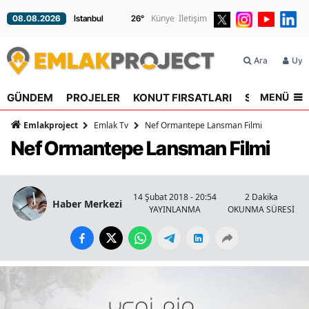
Künye
İletişim
08.08.2026
26
°
Ara
Üyel
MENÜ
GÜNDEM
PROJELER
KONUT FIRSATLARI
SEKTÖR
R
Emlakproject
Emlak Tv
Nef Ormantepe Lansman Filmi
Nef Ormantepe Lansman Filmi
14 Şubat 2018 - 20:54
2 Dakika
Haber Merkezi
YAYINLANMA
OKUNMA SÜRESİ