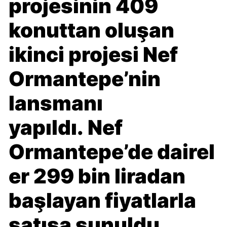
projesinin 409
konuttan oluşan
ikinci projesi Nef
Ormantepe’nin
lansmanı
yapıldı.
Nef
Ormantepe’de
dairel
er 299 bin liradan
başlayan fiyatlarla
satışa sunuldu.