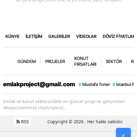
* Bu içerik ile ilgili yorum yok, ilk yorumu siz yazın, tartışalım *
KÜNYE
İLETİŞİM
GALERİLER
VİDEOLAR
DÖVİZ FİYATLARI
KONUT
GÜNDEM
PROJELER
SEKTÖR
RA
FIRSATLARI
emlakproject@gmail.com
#
Mustafa Toner
#
İstanbul F
Emlak ve konut sektöründeki en güncel proje ve gelişmeleri
okuyucularımıza ulaştırıyoruz.
RSS
Copyright © 2026 . Her hakkı saklıdır.