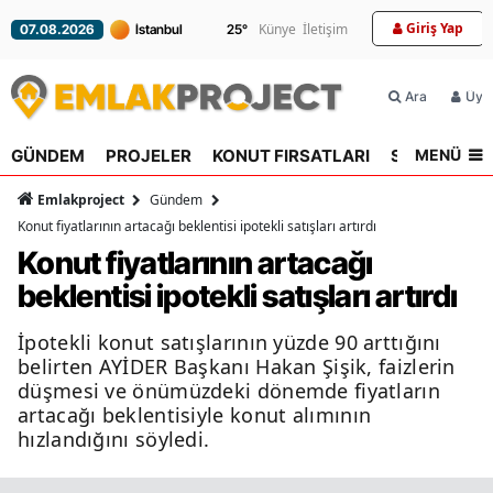
Giriş Yap
Künye
İletişim
07.08.2026
25
°
Ara
Üyel
MENÜ
GÜNDEM
PROJELER
KONUT FIRSATLARI
SEKTÖR
R
Emlakproject
Gündem
Konut fiyatlarının artacağı beklentisi ipotekli satışları artırdı
Konut fiyatlarının artacağı
beklentisi ipotekli satışları artırdı
İpotekli konut satışlarının yüzde 90 arttığını
belirten AYİDER Başkanı Hakan Şişik, faizlerin
düşmesi ve önümüzdeki dönemde fiyatların
artacağı beklentisiyle konut alımının
hızlandığını söyledi.