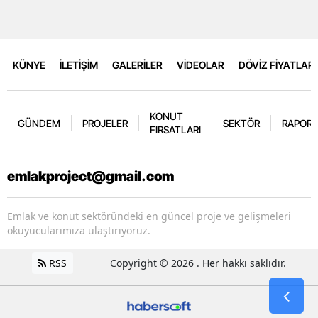
KÜNYE
İLETİŞİM
GALERİLER
VİDEOLAR
DÖVİZ FİYATLARI
KONUT
GÜNDEM
PROJELER
SEKTÖR
RAPORL
FIRSATLARI
emlakproject@gmail.com
Emlak ve konut sektöründeki en güncel proje ve gelişmeleri
okuyucularımıza ulaştırıyoruz.
RSS
Copyright © 2026 . Her hakkı saklıdır.