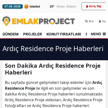
Giriş Yap
Künye
İletişim
07.08.2026
25
°
Ara
Üyel
MENÜ
GÜNDEM
PROJELER
KONUT FIRSATLARI
SEKTÖR
R
Ardıç Residence Proje Haberleri
Son Dakika Ardıç Residence Proje
Haberleri
Bu sayfada güncel gelişmeleri takip edenler için
Ardıç
Residence Proje
ile ilgili en son gelişmeler ve son
dakika Ardıç Residence Proje haberleri sunulmaktadır.
Ardıç Residence Proje videoları, Ardıç Residence Proje
fotoğrafları ve Ardıç Residence Proje haberleri