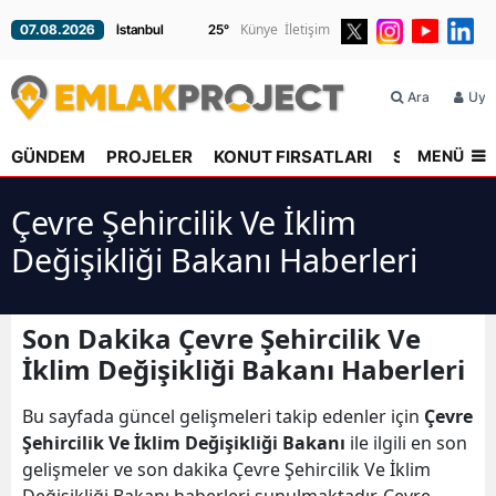
Künye
İletişim
07.08.2026
25
°
Ara
Üyel
MENÜ
GÜNDEM
PROJELER
KONUT FIRSATLARI
SEKTÖR
R
Çevre Şehircilik Ve İklim
Değişikliği Bakanı Haberleri
Son Dakika Çevre Şehircilik Ve
İklim Değişikliği Bakanı Haberleri
Bu sayfada güncel gelişmeleri takip edenler için
Çevre
Şehircilik Ve İklim Değişikliği Bakanı
ile ilgili en son
gelişmeler ve son dakika Çevre Şehircilik Ve İklim