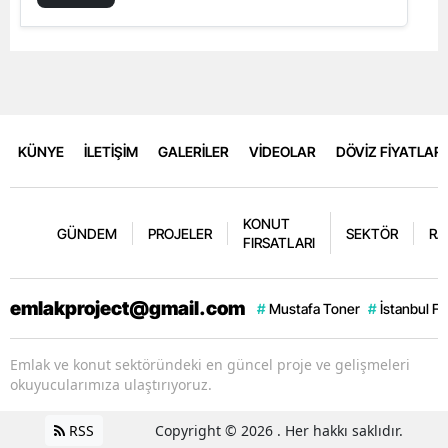
KÜNYE
İLETİŞİM
GALERİLER
VİDEOLAR
DÖVİZ FİYATLARI
KONUT
GÜNDEM
PROJELER
SEKTÖR
RA
FIRSATLARI
emlakproject@gmail.com
#
Mustafa Toner
#
İstanbul F
Emlak ve konut sektöründeki en güncel proje ve gelişmeleri
okuyucularımıza ulaştırıyoruz.
RSS
Copyright © 2026 . Her hakkı saklıdır.