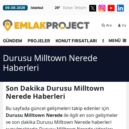
Künye
İletişim
09.08.2026
26
°
Ara
Üyel
MENÜ
GÜNDEM
PROJELER
KONUT FIRSATLARI
SEKTÖR
R
Durusu Milltown Nerede
Haberleri
Son Dakika Durusu Milltown
Nerede Haberleri
Bu sayfada güncel gelişmeleri takip edenler için
Durusu Milltown Nerede
ile ilgili en son gelişmeler
ve son dakika Durusu Milltown Nerede haberleri