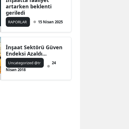
İnşaatta faaliyet
artarken beklenti
geriledi
RAPORLAR
15 Nisan 2025
İnşaat Sektörü Güven
Endeksi Azaldı...
Uncategorized @tr
24
Nisan 2018