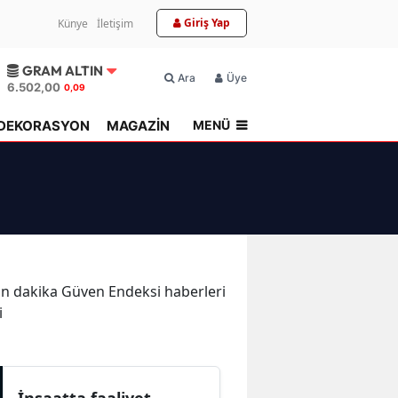
Giriş Yap
Künye
İletişim
GRAM ALTIN
Ara
Üyelik
6.502,00
0,09
MENÜ
DEKORASYON
MAGAZİN
TOPLU KONUT
 son dakika Güven Endeksi haberleri
i