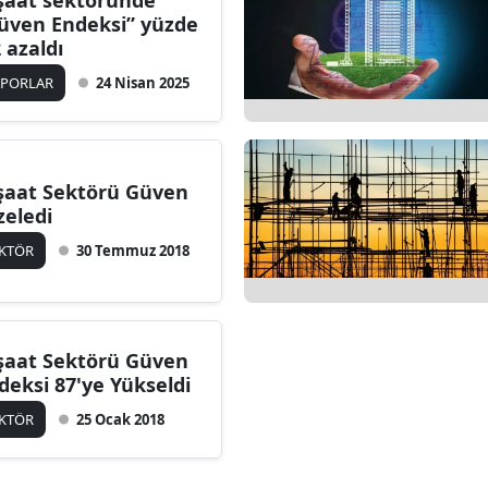
şaat sektöründe
üven Endeksi” yüzde
2 azaldı
APORLAR
24 Nisan 2025
şaat Sektörü Güven
zeledi
EKTÖR
30 Temmuz 2018
şaat Sektörü Güven
deksi 87'ye Yükseldi
EKTÖR
25 Ocak 2018