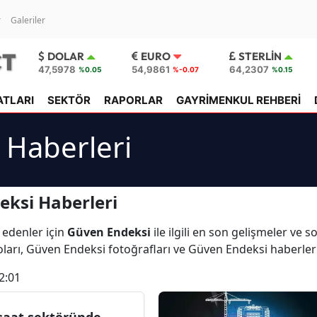
r
Galeriler
DOLAR
EURO
STERLIN
47,5978
54,9861
64,2307
%0.05
%-0.07
%0.15
ATLARI
SEKTÖR
RAPORLAR
GAYRİMENKUL REHBERİ
 Haberleri
eksi Haberleri
 edenler için
Güven Endeksi
ile ilgili en son gelişmeler ve
ları, Güven Endeksi fotoğrafları ve Güven Endeksi haberler
2:01