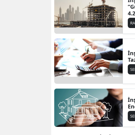
İn
“G
4.
R
İn
Ta
S
İn
En
S