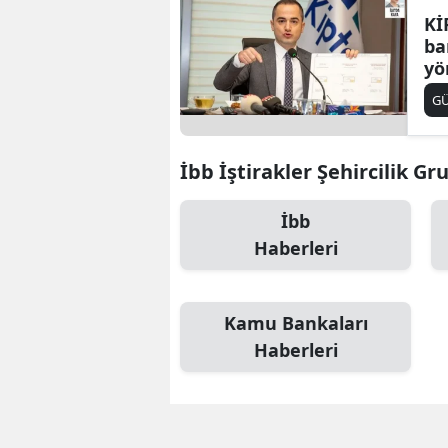
Kİ
ba
yö
du
G
İbb İştirakler Şehircilik Gru
İbb
Haberleri
Kamu Bankaları
Haberleri