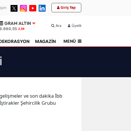
Giriş Yap
tişim
GRAM ALTIN
Ara
Üyelik
6.660,55
2,59
MENÜ
DEKORASYON
MAGAZİN
TOPLU KONUT
i
n gelişmeler ve son dakika İbb
İştirakler Şehircilik Grubu