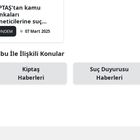
PTAŞ'tan kamu
nkaları
neticilerine suç
yurusu
ÜNDEM
07 Mart 2025
bu İle İlişkili Konular
Kiptaş
Suç Duyurusu
Haberleri
Haberleri