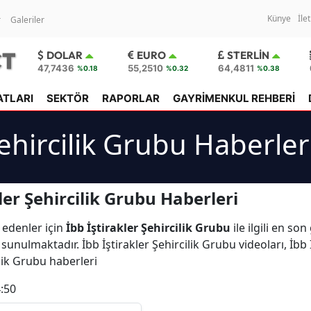
Künye
İle
r
Galeriler
DOLAR
EURO
STERLIN
47,7436
55,2510
64,4811
%0.18
%0.32
%0.38
ATLARI
SEKTÖR
RAPORLAR
GAYRİMENKUL REHBERİ
Şehircilik Grubu Haberler
ler Şehircilik Grubu Haberleri
 edenler için
İbb İştirakler Şehircilik Grubu
ile ilgili en so
 sunulmaktadır. İbb İştirakler Şehircilik Grubu videoları, İbb 
ilik Grubu haberleri
:50