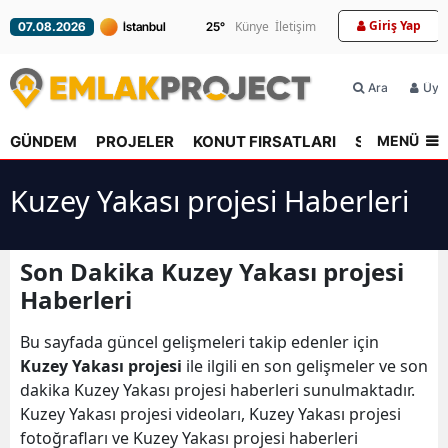
Giriş Yap
Künye
İletişim
07.08.2026
25
°
Ara
Üyel
MENÜ
GÜNDEM
PROJELER
KONUT FIRSATLARI
SEKTÖR
R
Kuzey Yakası projesi Haberleri
Son Dakika Kuzey Yakası projesi
Haberleri
Bu sayfada güncel gelişmeleri takip edenler için
Kuzey Yakası projesi
ile ilgili en son gelişmeler ve son
dakika Kuzey Yakası projesi haberleri sunulmaktadır.
Kuzey Yakası projesi videoları, Kuzey Yakası projesi
fotoğrafları ve Kuzey Yakası projesi haberleri