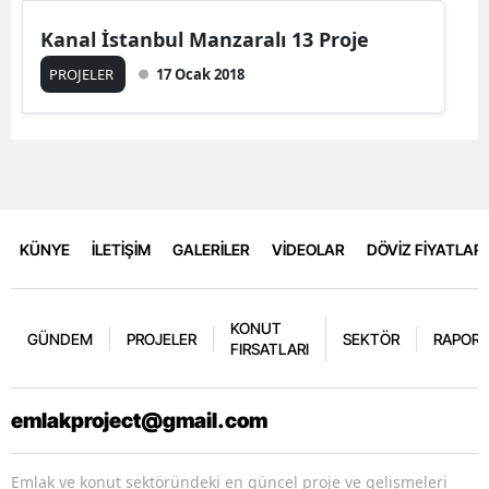
Kanal İstanbul Manzaralı 13 Proje
PROJELER
17 Ocak 2018
KÜNYE
İLETİŞİM
GALERİLER
VİDEOLAR
DÖVİZ FİYATLARI
KONUT
GÜNDEM
PROJELER
SEKTÖR
RAPORL
FIRSATLARI
emlakproject@gmail.com
Emlak ve konut sektöründeki en güncel proje ve gelişmeleri