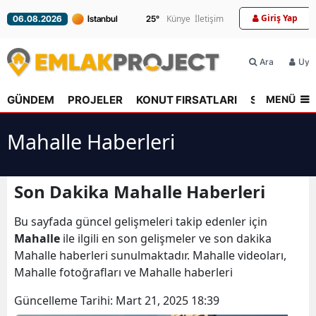
Giriş Yap
Künye
İletişim
25
°
06.08.2026
Ara
Üyel
MENÜ
GÜNDEM
PROJELER
KONUT FIRSATLARI
SEKTÖR
R
Mahalle Haberleri
Son Dakika Mahalle Haberleri
Bu sayfada güncel gelişmeleri takip edenler için
Mahalle
ile ilgili en son gelişmeler ve son dakika
Mahalle haberleri sunulmaktadır. Mahalle videoları,
Mahalle fotoğrafları ve Mahalle haberleri
Güncelleme Tarihi:
Mart 21, 2025 18:39