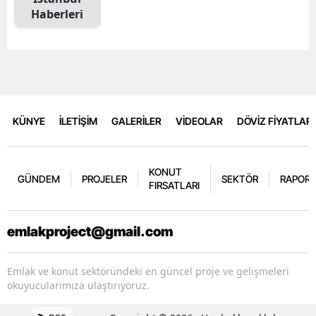
Haberleri
KÜNYE
İLETİŞİM
GALERİLER
VİDEOLAR
DÖVİZ FİYATLARI
KONUT
GÜNDEM
PROJELER
SEKTÖR
RAPORL
FIRSATLARI
emlakproject@gmail.com
Emlak ve konut sektöründeki en güncel proje ve gelişmeleri
okuyucularımıza ulaştırıyoruz.