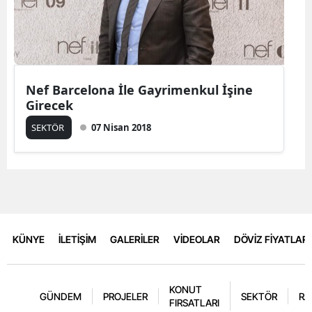
Nef Barcelona İle Gayrimenkul İşine
Girecek
SEKTÖR
07 Nisan 2018
KÜNYE
İLETİŞİM
GALERİLER
VİDEOLAR
DÖVİZ FİYATLARI
KONUT
GÜNDEM
PROJELER
SEKTÖR
RA
FIRSATLARI