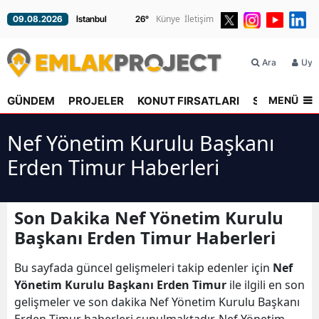
Künye
İletişim
09.08.2026
26
°
Ara
Üyel
MENÜ
GÜNDEM
PROJELER
KONUT FIRSATLARI
SEKTÖR
R
Nef Yönetim Kurulu Başkanı
Erden Timur Haberleri
Son Dakika Nef Yönetim Kurulu
Başkanı Erden Timur Haberleri
Bu sayfada güncel gelişmeleri takip edenler için
Nef
Yönetim Kurulu Başkanı Erden Timur
ile ilgili en son
gelişmeler ve son dakika Nef Yönetim Kurulu Başkanı