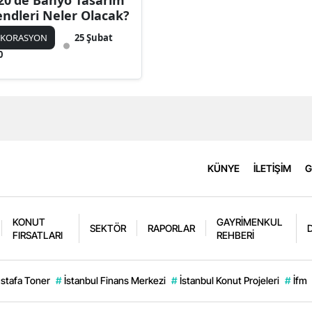
20'de Banyo Tasarım
endleri Neler Olacak?
EKORASYON
25 Şubat
0
KÜNYE
İLETİŞİM
G
KONUT
GAYRİMENKUL
SEKTÖR
RAPORLAR
FIRSATLARI
REHBERİ
stafa Toner
#
İstanbul Finans Merkezi
#
İstanbul Konut Projeleri
#
İfm