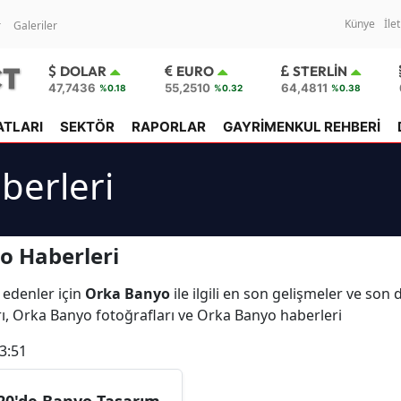
Künye
İle
r
Galeriler
DOLAR
EURO
STERLIN
47,7436
55,2510
64,4811
%0.18
%0.32
%0.38
ATLARI
SEKTÖR
RAPORLAR
GAYRİMENKUL REHBERİ
berleri
o Haberleri
 edenler için
Orka Banyo
ile ilgili en son gelişmeler ve so
ı, Orka Banyo fotoğrafları ve Orka Banyo haberleri
3:51