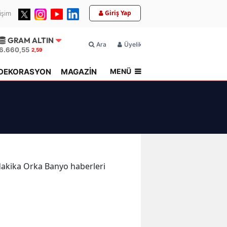
Giriş Yap
tişim
GRAM ALTIN
Ara
Üyelik
6.660,55
2,59
MENÜ
DEKORASYON
MAGAZİN
TOPLU KONUT
n dakika Orka Banyo haberleri