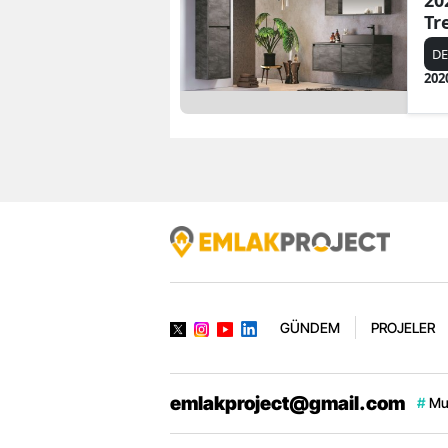
20
Tr
D
202
GÜNDEM
PROJELER
emlakproject@gmail.com
#
Mu