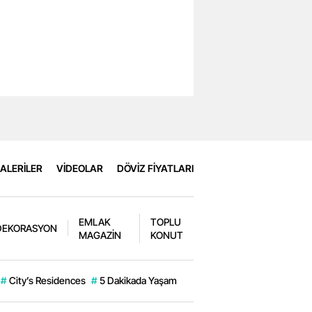
ALERİLER
VİDEOLAR
DÖVİZ FİYATLARI
EMLAK
TOPLU
DEKORASYON
MAGAZİN
KONUT
#
City’s Residences
#
5 Dakikada Yaşam