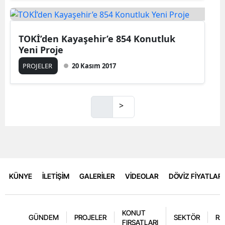
TOKİ’den Kayaşehir’e 854 Konutluk
Yeni Proje
PROJELER
20 Kasım 2017
>
KÜNYE
İLETİŞİM
GALERİLER
VİDEOLAR
DÖVİZ FİYATLARI
KONUT
GÜNDEM
PROJELER
SEKTÖR
RA
FIRSATLARI