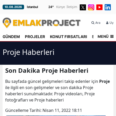
Künye
İletişim
10.08.2026
24
°
Ara
Üyel
MENÜ
GÜNDEM
PROJELER
KONUT FIRSATLARI
SEKTÖR
R
Proje Haberleri
Son Dakika Proje Haberleri
Bu sayfada güncel gelişmeleri takip edenler için
Proje
ile ilgili en son gelişmeler ve son dakika Proje
haberleri sunulmaktadır. Proje videoları, Proje
fotoğrafları ve Proje haberleri
Güncelleme Tarihi:
Nisan 11, 2022 18:11