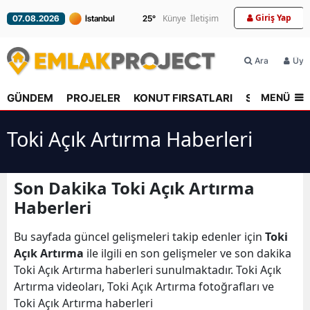
Giriş Yap
Künye
İletişim
07.08.2026
25
°
Ara
Üyel
MENÜ
GÜNDEM
PROJELER
KONUT FIRSATLARI
SEKTÖR
R
Toki Açık Artırma Haberleri
Son Dakika Toki Açık Artırma
Haberleri
Bu sayfada güncel gelişmeleri takip edenler için
Toki
Açık Artırma
ile ilgili en son gelişmeler ve son dakika
Toki Açık Artırma haberleri sunulmaktadır. Toki Açık
Artırma videoları, Toki Açık Artırma fotoğrafları ve
Toki Açık Artırma haberleri