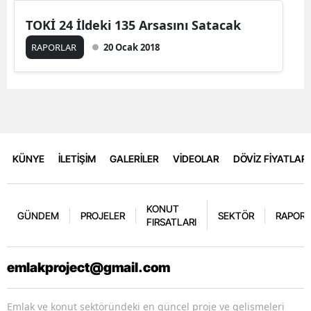
TOKİ 24 İldeki 135 Arsasını Satacak
RAPORLAR
20 Ocak 2018
KÜNYE
İLETİŞİM
GALERİLER
VİDEOLAR
DÖVİZ FİYATLARI
KONUT
GÜNDEM
PROJELER
SEKTÖR
RAPORL
FIRSATLARI
emlakproject@gmail.com
Emlak ve konut sektöründeki en güncel proje ve gelişmeleri