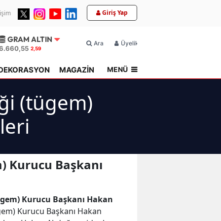
Giriş Yap
tişim
GRAM ALTIN
Ara
Üyelik
6.660,55
2,59
MENÜ
DEKORASYON
MAGAZİN
TOPLU KONUT
ği (tügem)
eri
m) Kurucu Başkanı
tügem) Kurucu Başkanı Hakan
tügem) Kurucu Başkanı Hakan