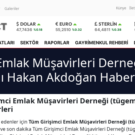
Künye
İle
r
Galeriler
DOLAR
EURO
STERLIN
47,7436
55,2510
64,4811
%0.18
%0.32
%0.38
ATLARI
SEKTÖR
RAPORLAR
GAYRİMENKUL REHBERİ
Emlak Müşavirleri Derne
ı Hakan Akdoğan Haberl
mci Emlak Müşavirleri Derneği (tüge
leri
 edenler için
Tüm Girişimci Emlak Müşavirleri Derneği (
ler ve son dakika Tüm Girişimci Emlak Müşavirleri Derneği (