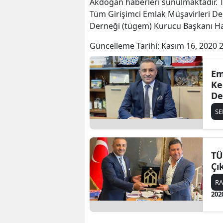
Akdoğan haberleri sunulmaktadır. 
Tüm Girişimci Emlak Müşavirleri De
Derneği (tügem) Kurucu Başkanı H
Güncelleme Tarihi:
Kasım 16, 2020 
Em
Ke
De
S
TÜ
Çı
R
202