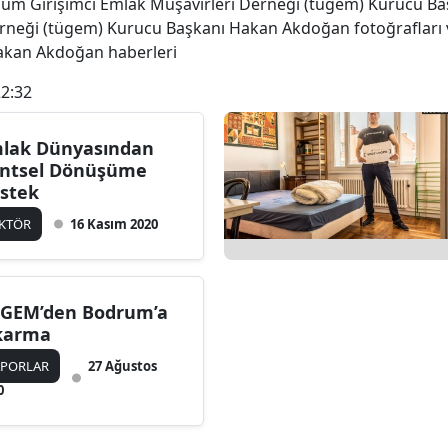
Tüm Girişimci Emlak Müşavirleri Derneği (tügem) Kurucu Ba
rneği (tügem) Kurucu Başkanı Hakan Akdoğan fotoğrafları 
akan Akdoğan haberleri
22:32
lak Dünyasından
ntsel Dönüşüme
stek
EKTÖR
16 Kasım 2020
GEM’den Bodrum’a
karma
APORLAR
27 Ağustos
0