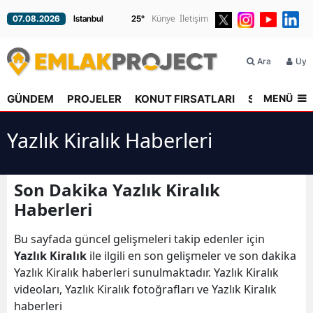
Künye
İletişim
07.08.2026
25
°
Ara
Üyel
MENÜ
GÜNDEM
PROJELER
KONUT FIRSATLARI
SEKTÖR
R
Yazlık Kiralık Haberleri
Son Dakika Yazlık Kiralık
Haberleri
Bu sayfada güncel gelişmeleri takip edenler için
Yazlık Kiralık
ile ilgili en son gelişmeler ve son dakika
Yazlık Kiralık haberleri sunulmaktadır. Yazlık Kiralık
videoları, Yazlık Kiralık fotoğrafları ve Yazlık Kiralık
haberleri