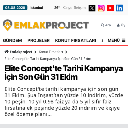
Künye
İletişim
08.08.2026
26
°
Ara
Üyel
MENÜ
GÜNDEM
PROJELER
KONUT FIRSATLARI
SEKTÖR
R
Emlakproject
Konut Fırsatları
Elite Concept'te Tarihi Kampanya İçin Son Gün 31 Ekim
Elite Concept'te Tarihi Kampanya
İçin Son Gün 31 Ekim
Elite Concept'te tarihi kampanya için son gün
31 Ekim. Şua İnşaat’tan yüzde 10 indirim, yüzde
10 peşin, 10 yıl 0.98 faiz ya da 5 yıl sıfır faiz
fırsatına ek peşinde yüzde 20 indirim ve kişiye
özel ödeme planı...