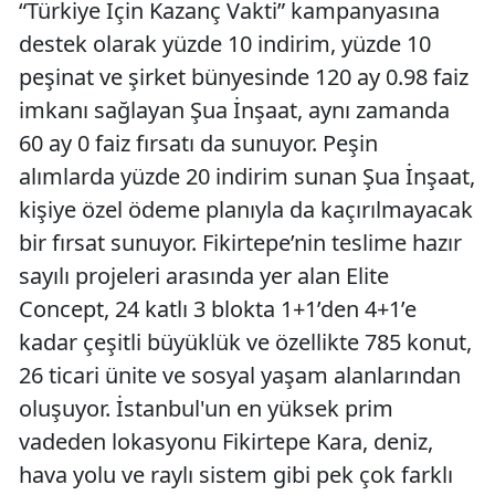
“Türkiye İçin Kazanç Vakti” kampanyasına
destek olarak yüzde 10 indirim, yüzde 10
peşinat ve şirket bünyesinde 120 ay 0.98 faiz
imkanı sağlayan Şua İnşaat, aynı zamanda
60 ay 0 faiz fırsatı da sunuyor. Peşin
alımlarda yüzde 20 indirim sunan Şua İnşaat,
kişiye özel ödeme planıyla da kaçırılmayacak
bir fırsat sunuyor. Fikirtepe’nin teslime hazır
sayılı projeleri arasında yer alan Elite
Concept, 24 katlı 3 blokta 1+1’den 4+1’e
kadar çeşitli büyüklük ve özellikte 785 konut,
26 ticari ünite ve sosyal yaşam alanlarından
oluşuyor. İstanbul'un en yüksek prim
vadeden lokasyonu Fikirtepe Kara, deniz,
hava yolu ve raylı sistem gibi pek çok farklı