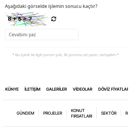
Aşağıdaki görselde işlemin sonucu kaçtır?
* Bu içerik ile ilgili yorum yok, ilk yorumu siz yazın, tartışalım *
KÜNYE
İLETİŞİM
GALERİLER
VİDEOLAR
DÖVİZ FİYATLARI
KONUT
GÜNDEM
PROJELER
SEKTÖR
RA
FIRSATLARI