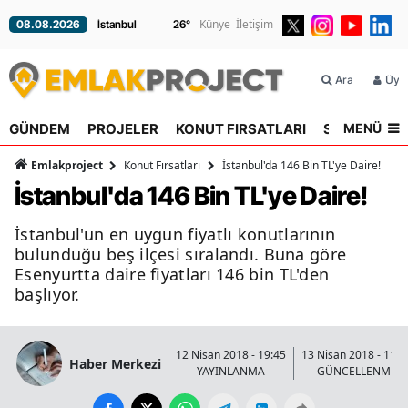
Künye
İletişim
08.08.2026
26
°
Ara
Üyel
MENÜ
GÜNDEM
PROJELER
KONUT FIRSATLARI
SEKTÖR
R
Emlakproject
Konut Fırsatları
İstanbul'da 146 Bin TL'ye Daire!
İstanbul'da 146 Bin TL'ye Daire!
İstanbul'un en uygun fiyatlı konutlarının
bulunduğu beş ilçesi sıralandı. Buna göre
Esenyurtta daire fiyatları 146 bin TL'den
başlıyor.
12 Nisan 2018 - 19:45
13 Nisan 2018 - 11:1
Haber Merkezi
YAYINLANMA
GÜNCELLENME