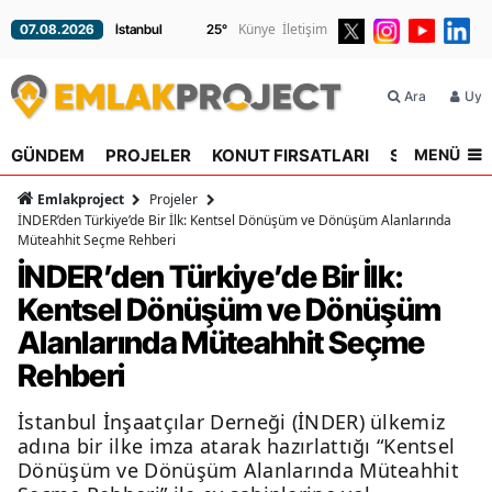
Künye
İletişim
07.08.2026
25
°
Ara
Üyel
MENÜ
GÜNDEM
PROJELER
KONUT FIRSATLARI
SEKTÖR
R
Emlakproject
Projeler
İNDER’den Türkiye’de Bir İlk: Kentsel Dönüşüm ve Dönüşüm Alanlarında
Müteahhit Seçme Rehberi
İNDER’den Türkiye’de Bir İlk:
Kentsel Dönüşüm ve Dönüşüm
Alanlarında Müteahhit Seçme
Rehberi
İstanbul İnşaatçılar Derneği (İNDER) ülkemiz
adına bir ilke imza atarak hazırlattığı “Kentsel
Dönüşüm ve Dönüşüm Alanlarında Müteahhit