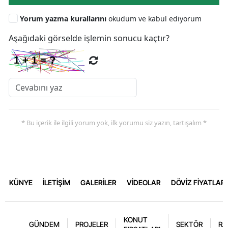
Yorum yazma kurallarını
okudum ve kabul ediyorum
Aşağıdaki görselde işlemin sonucu kaçtır?
* Bu içerik ile ilgili yorum yok, ilk yorumu siz yazın, tartışalım *
KÜNYE
İLETİŞİM
GALERİLER
VİDEOLAR
DÖVİZ FİYATLARI
KONUT
GÜNDEM
PROJELER
SEKTÖR
RA