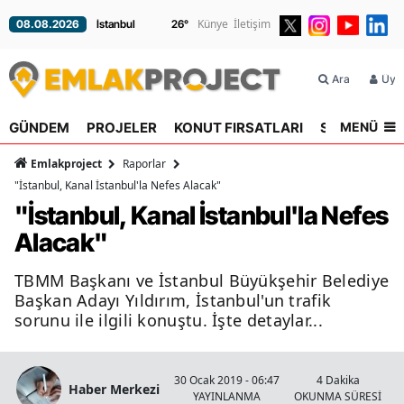
Künye
İletişim
08.08.2026
26
°
Ara
Üyel
MENÜ
GÜNDEM
PROJELER
KONUT FIRSATLARI
SEKTÖR
R
Emlakproject
Raporlar
"İstanbul, Kanal İstanbul'la Nefes Alacak"
"İstanbul, Kanal İstanbul'la Nefes
Alacak"
TBMM Başkanı ve İstanbul Büyükşehir Belediye
Başkan Adayı Yıldırım, İstanbul'un trafik
sorunu ile ilgili konuştu. İşte detaylar...
30 Ocak 2019 - 06:47
4 Dakika
Haber Merkezi
YAYINLANMA
OKUNMA SÜRESİ