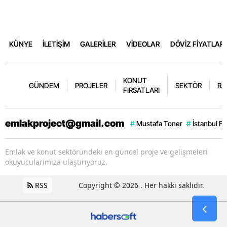
KÜNYE
İLETİŞİM
GALERİLER
VİDEOLAR
DÖVİZ FİYATLARI
KONUT
GÜNDEM
PROJELER
SEKTÖR
RA
FIRSATLARI
emlakproject@gmail.com
#
Mustafa Toner
#
İstanbul F
Emlak ve konut sektöründeki en güncel proje ve gelişmeleri
okuyucularımıza ulaştırıyoruz.
RSS
Copyright © 2026 . Her hakkı saklıdır.