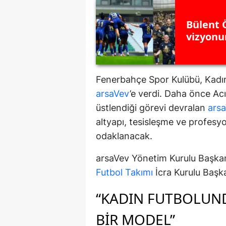
Bülent 
vizyonu
Fenerbahçe Spor Kulübü, Kadın
arsaVev
’e verdi. Daha önce A
üstlendiği görevi devralan
ars
altyapı, tesisleşme ve profesyo
odaklanacak.
arsaVev Yönetim Kurulu Başka
Futbol Takımı
İcra Kurulu Başk
“KADIN FUTBOLUND
BIR MODEL”