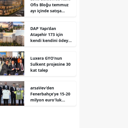
Ofis Bloğu temmuz
ayı içinde satışa
çıkıyor
DAP Yapı’dan
Ataşehir 173 için
kendi kendini ödeyen
ev modeli
Luxera GYO’nun
Sulkent projesine 30
kat talep
arsaVev’den
Fenerbahçe’ye 15-20
milyon euro'luk
hedef