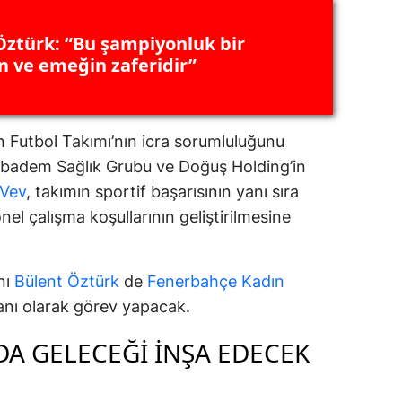
Öztürk: “Bu şampiyonluk bir
n ve emeğin zaferidir”
 Futbol Takımı’nın icra sorumluluğunu
cıbadem Sağlık Grubu ve Doğuş Holding’in
aVev
, takımın sportif başarısının yanı sıra
nel çalışma koşullarının geliştirilmesine
nı
Bülent Öztürk
de
Fenerbahçe Kadın
anı olarak görev yapacak.
A GELECEĞI INŞA EDECEK