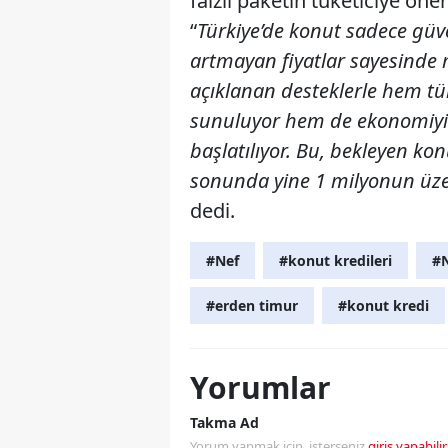
faizli paketin tüketiciye öne
“
Türkiye’de konut sadece güve
artmayan fiyatlar sayesinde m
açıklanan desteklerle hem tük
sunuluyor hem de ekonomiyi 
başlatılıyor. Bu, bekleyen konu
sonunda yine 1 milyonun üzeri
dedi.
#Nef
#konut kredileri
#N
#erden timur
#konut kredi
Yorumlar
Takma Ad
Yorum yapmak için, isterseniz
giriş yapabilir