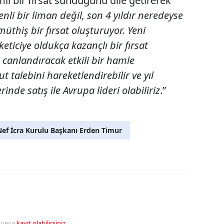
mli bir fırsat sunduğunu dile getirerek
nli bir liman değil, son 4 yıldır neredeyse
üthiş bir fırsat oluşturuyor. Yeni
eticiye oldukça kazançlı bir fırsat
canlandıracak etkili bir hamle
t talebini hareketlendirebilir ve yıl
nde satış ile Avrupa lideri olabiliriz
.”
ef İcra Kurulu Başkanı Erden Timur
veya
kayıt olabilirsiniz
.