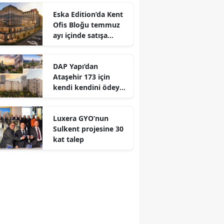
Eska Edition’da Kent
Ofis Bloğu temmuz
ayı içinde satışa
çıkıyor
DAP Yapı’dan
Ataşehir 173 için
kendi kendini ödeyen
ev modeli
Luxera GYO’nun
Sulkent projesine 30
kat talep