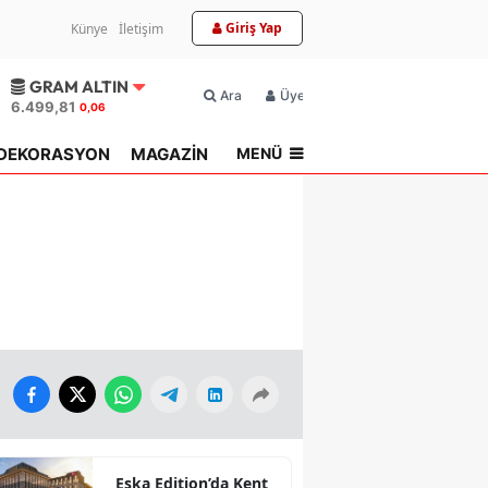
Giriş Yap
Künye
İletişim
GRAM ALTIN
Ara
Üyelik
6.499,81
0,06
MENÜ
DEKORASYON
MAGAZİN
TOPLU KONUT
Eska Edition’da Kent