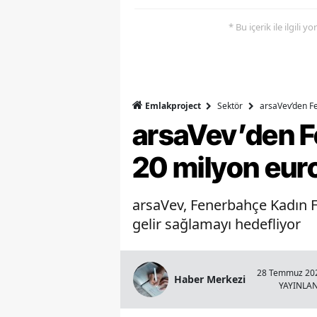
* Bu içerik ile ilgili 
Emlakproject
Sektör
arsaVev’den Fe
arsaVev’den Fe
20 milyon euro
arsaVev, Fenerbahçe Kadın Fu
gelir sağlamayı hedefliyor
28 Temmuz 202
Haber Merkezi
YAYINLA