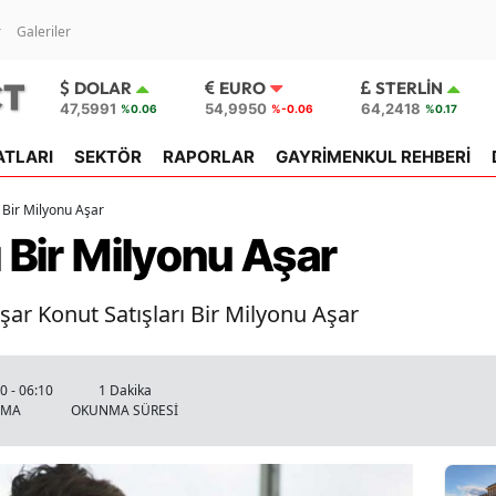
r
Galeriler
DOLAR
EURO
STERLIN
47,5991
54,9950
64,2418
%0.06
%-0.06
%0.17
ATLARI
SEKTÖR
RAPORLAR
GAYRİMENKUL REHBERİ
ı Bir Milyonu Aşar
ı Bir Milyonu Aşar
şar Konut Satışları Bir Milyonu Aşar
0 - 06:10
1 Dakika
NMA
OKUNMA SÜRESİ