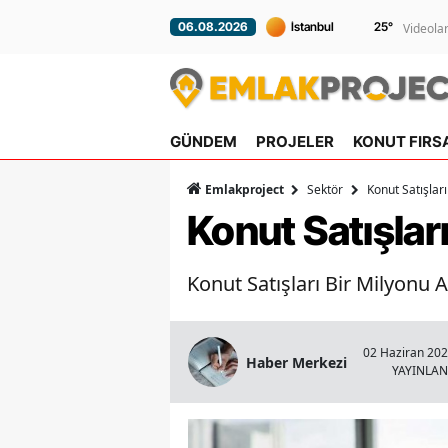
25
°
06.08.2026
Videola
GÜNDEM
PROJELER
KONUT FIRS
Emlakproject
Sektör
Konut Satışlar
Konut Satışlar
Konut Satışları Bir Milyonu A
02 Haziran 202
Haber Merkezi
YAYINLA