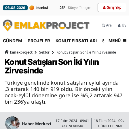
Giriş Yap
Künye
İletişim
25
°
06.08.2026
Ara
Üyel
MENÜ
GÜNDEM
PROJELER
KONUT FIRSATLARI
SEKTÖR
R
Emlakproject
Sektör
Konut Satışları Son İki Yılın Zirvesinde
Konut Satışları Son İki Yılın
Zirvesinde
Türkiye genelinde konut satışları eylül ayında
,3 artarak 140 bin 919 oldu. Bir önceki yılın
ocak-eylül dönemine göre ise %5,2 artarak 947
bin 236’ya ulaştı.
17 Ekim 2024 - 09:41
18 Ekim 2024 - 09:42
Haber Merkezi
YAYINLANMA
GÜNCELLENME