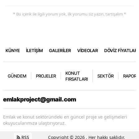
* Bu içerik ile ilgili yorum yok, ilk yorumu siz yazın, tartışalım *
KÜNYE
İLETİŞİM
GALERİLER
VİDEOLAR
DÖVİZ FİYATLARI
KONUT
GÜNDEM
PROJELER
SEKTÖR
RAPORL
FIRSATLARI
emlakproject@gmail.com
Emlak ve konut sektöründeki en güncel proje ve gelişmeleri
okuyucularımıza ulaştırıyoruz.
RSS
Copyright © 2026 . Her hakkı saklıdır.