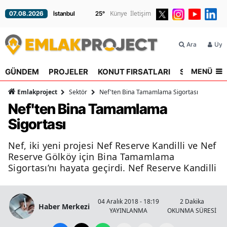
Künye
İletişim
07.08.2026
25
°
Ara
Üyel
MENÜ
GÜNDEM
PROJELER
KONUT FIRSATLARI
SEKTÖR
R
Emlakproject
Sektör
Nef'ten Bina Tamamlama Sigortası
Nef'ten Bina Tamamlama
Sigortası
Nef, iki yeni projesi Nef Reserve Kandilli ve Nef
Reserve Gölköy için Bina Tamamlama
Sigortası’nı hayata geçirdi. Nef Reserve Kandilli
04 Aralık 2018 - 18:19
2 Dakika
Haber Merkezi
YAYINLANMA
OKUNMA SÜRESİ