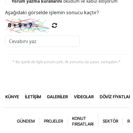
Yorum yazma kurallarını
okudum ve kabul ediyorum
Aşağıdaki görselde işlemin sonucu kaçtır?
* Bu içerik ile ilgili yorum yok, ilk yorumu siz yazın, tartışalım *
KÜNYE
İLETİŞİM
GALERİLER
VİDEOLAR
DÖVİZ FİYATLARI
KONUT
GÜNDEM
PROJELER
SEKTÖR
RA
FIRSATLARI