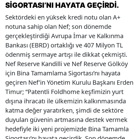
SIGORTASI’NI HAYATA GEÇIRDI.
Sektördeki en yüksek kredi notu olan A+
notuna sahip olan Nef; son dönemde
gerçekleştirdiği Avrupa İmar ve Kalkınma
Bankası (EBRD) ortaklığı ve 407 Milyon TL
ödenmiş sermaye artışı ile dikkat çekmişti.
Nef Reserve Kandilli ve Nef Reserve Gölköy
için Bina Tamamlama Sigortası’nı hayata
geçiren Nef’in Yönetim Kurulu Başkanı Erden
Timur; “Patentli Foldhome keşfimizin yurt
dışına ihracatı ile ülkemizin kalkınmasında
katma değer yaratırken, şimdi de sektöre
duyulan güvenin artmasına destek vermek
hedefiyle iki yeni projemizde Bina Tamamla
Sigortası’nı hayata geçirdik. Son dönemde