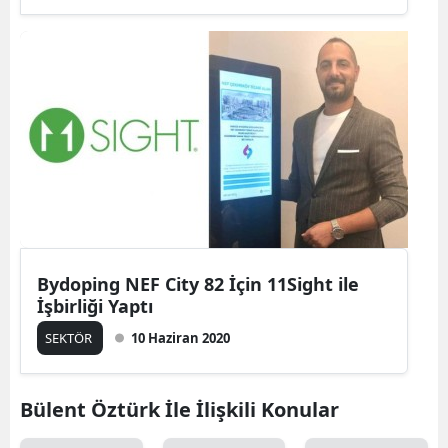
Bydoping NEF City 82 İçin 11Sight ile
İşbirliği Yaptı
SEKTÖR
10 Haziran 2020
Bülent Öztürk İle İlişkili Konular