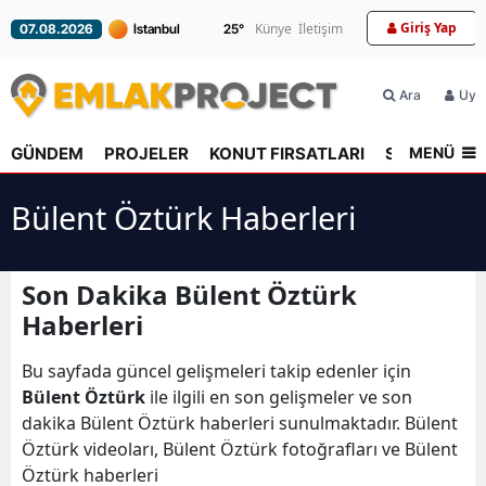
Giriş Yap
Künye
İletişim
07.08.2026
25
°
Ara
Üyel
MENÜ
GÜNDEM
PROJELER
KONUT FIRSATLARI
SEKTÖR
R
Bülent Öztürk Haberleri
Son Dakika Bülent Öztürk
Haberleri
Bu sayfada güncel gelişmeleri takip edenler için
Bülent Öztürk
ile ilgili en son gelişmeler ve son
dakika Bülent Öztürk haberleri sunulmaktadır. Bülent
Öztürk videoları, Bülent Öztürk fotoğrafları ve Bülent
Öztürk haberleri