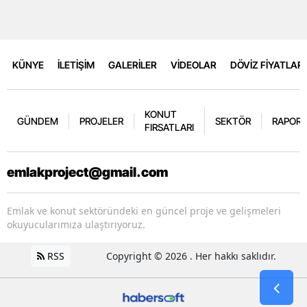
KÜNYE
İLETİŞİM
GALERİLER
VİDEOLAR
DÖVİZ FİYATLARI
KONUT
GÜNDEM
PROJELER
SEKTÖR
RAPORL
FIRSATLARI
emlakproject@gmail.com
Emlak ve konut sektöründeki en güncel proje ve gelişmeleri
okuyucularımıza ulaştırıyoruz.
RSS
Copyright © 2026 . Her hakkı saklıdır.