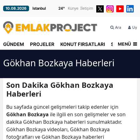
Künye
İletişim
10.08.2026
24
°
Ara
Üyel
MENÜ
GÜNDEM
PROJELER
KONUT FIRSATLARI
SEKTÖR
R
Gökhan Bozkaya Haberleri
Son Dakika Gökhan Bozkaya
Haberleri
Bu sayfada güncel gelişmeleri takip edenler için
Gökhan Bozkaya
ile ilgili en son gelişmeler ve son
dakika Gökhan Bozkaya haberleri sunulmaktadır.
Gökhan Bozkaya videoları, Gökhan Bozkaya
fotoğrafları ve Gökhan Bozkaya haberleri