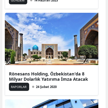
GÜNDEM
14 Haziran 2023
Rönesans Holding, Özbekistan'da 8
Milyar Dolarlık Yatırıma İmza Atacak
RAPORLAR
24 Şubat 2020