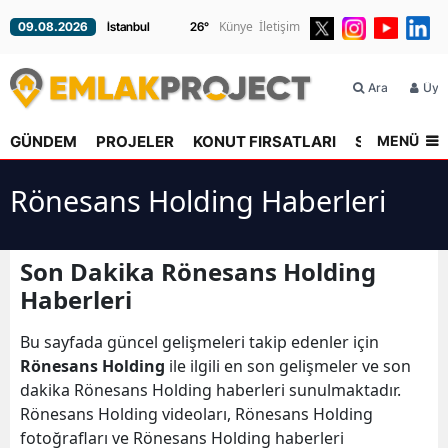
Künye
İletişim
09.08.2026
26
°
Ara
Üyel
MENÜ
GÜNDEM
PROJELER
KONUT FIRSATLARI
SEKTÖR
R
Rönesans Holding Haberleri
Son Dakika Rönesans Holding
Haberleri
Bu sayfada güncel gelişmeleri takip edenler için
Rönesans Holding
ile ilgili en son gelişmeler ve son
dakika Rönesans Holding haberleri sunulmaktadır.
Rönesans Holding videoları, Rönesans Holding
fotoğrafları ve Rönesans Holding haberleri