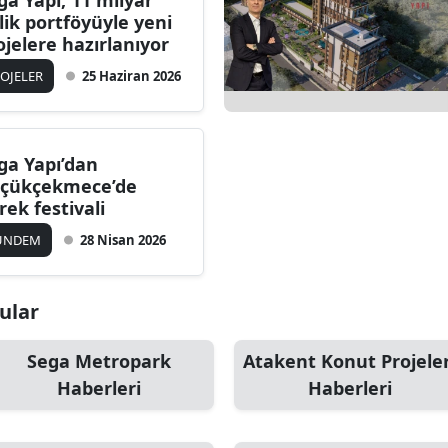
ga Yapı, 11 milyar
’lik portföyüyle yeni
ojelere hazırlanıyor
OJELER
25 Haziran 2026
ga Yapı’dan
çükçekmece’de
rek festivali
ÜNDEM
28 Nisan 2026
nular
Sega Metropark
Atakent Konut Projeler
Haberleri
Haberleri