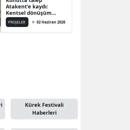
Konutta talep
Atakent’e kaydı:
Kentsel dönüşüm
ruhsat başvurularını
PROJELER
02 Haziran 2026
hızlandırdı
i
Kürek Festivali
Haberleri