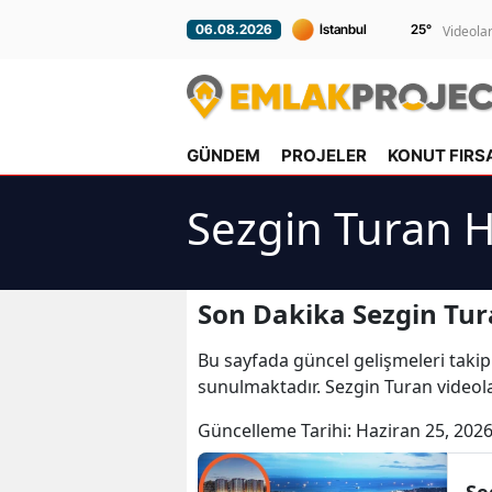
25
°
06.08.2026
Videola
GÜNDEM
PROJELER
KONUT FIRS
Sezgin Turan H
Son Dakika Sezgin Tur
Bu sayfada güncel gelişmeleri takip
sunulmaktadır. Sezgin Turan videola
Güncelleme Tarihi:
Haziran 25, 2026