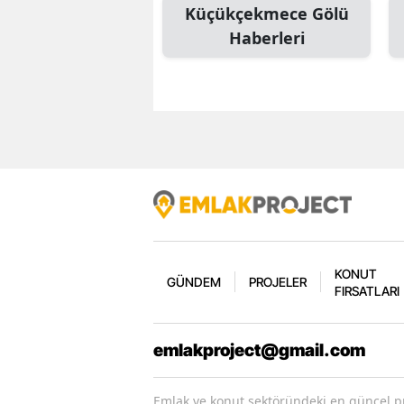
Küçükçekmece Gölü
Haberleri
KONUT
GÜNDEM
PROJELER
FIRSATLARI
emlakproject@gmail.com
Emlak ve konut sektöründeki en güncel pr