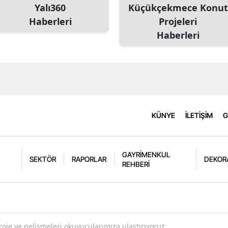
Yalı360
Küçükçekmece Konut
Haberleri
Projeleri
Haberleri
KÜNYE
İLETİŞİM
G
GAYRİMENKUL
SEKTÖR
RAPORLAR
DEKOR
REHBERİ
oje ve gelişmeleri okuyucularımıza ulaştırıyoruz.