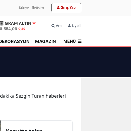
Giriş Yap
Künye
İletişim
GRAM ALTIN
Ara
Üyelik
6.554,06
0,89
MENÜ
DEKORASYON
MAGAZİN
TOPLU KONUT
n dakika Sezgin Turan haberleri