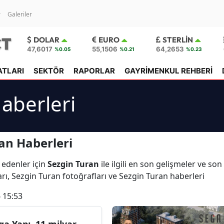
r
Galeriler
DOLAR
EURO
STERLIN
47,6017
55,1506
64,2653
%0.05
%0.21
%0.23
ATLARI
SEKTÖR
RAPORLAR
GAYRİMENKUL REHBERİ
aberleri
an Haberleri
 edenler için
Sezgin Turan
ile ilgili en son gelişmeler ve so
rı, Sezgin Turan fotoğrafları ve Sezgin Turan haberleri
 15:53