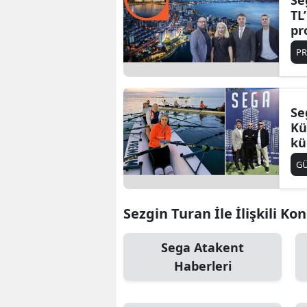
Se
TL
pr
PR
Se
Kü
kü
G
Sezgin Turan İle İlişkili Ko
Sega Atakent
Haberleri