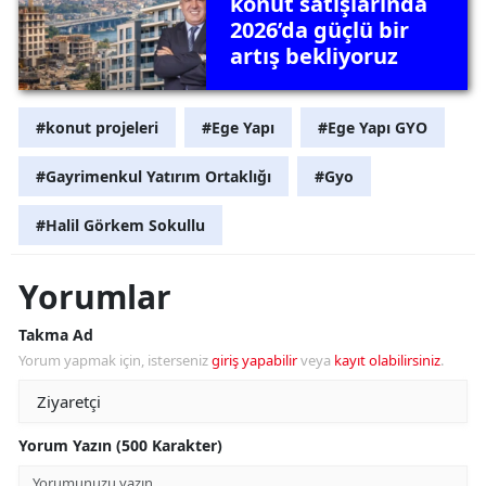
konut satışlarında
2026’da güçlü bir
artış bekliyoruz
#konut projeleri
#Ege Yapı
#Ege Yapı GYO
#Gayrimenkul Yatırım Ortaklığı
#Gyo
#Halil Görkem Sokullu
Yorumlar
Takma Ad
Yorum yapmak için, isterseniz
giriş yapabilir
veya
kayıt olabilirsiniz
.
Yorum Yazın (500 Karakter)