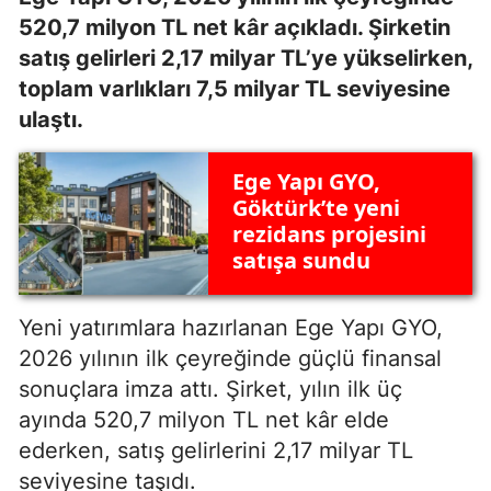
520,7 milyon TL net kâr açıkladı. Şirketin
satış gelirleri 2,17 milyar TL’ye yükselirken,
toplam varlıkları 7,5 milyar TL seviyesine
ulaştı.
Ege Yapı GYO,
Göktürk’te yeni
rezidans projesini
satışa sundu
Yeni yatırımlara hazırlanan Ege Yapı GYO,
2026 yılının ilk çeyreğinde güçlü finansal
sonuçlara imza attı. Şirket, yılın ilk üç
ayında 520,7 milyon TL net kâr elde
ederken, satış gelirlerini 2,17 milyar TL
seviyesine taşıdı.