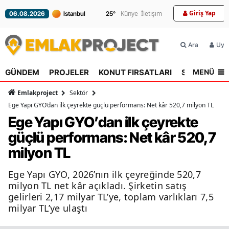
Giriş Yap
Künye
İletişim
25
°
06.08.2026
Ara
Üyel
MENÜ
GÜNDEM
PROJELER
KONUT FIRSATLARI
SEKTÖR
R
Emlakproject
Sektör
Ege Yapı GYO’dan ilk çeyrekte güçlü performans: Net kâr 520,7 milyon TL
Ege Yapı GYO’dan ilk çeyrekte
güçlü performans: Net kâr 520,7
milyon TL
Ege Yapı GYO, 2026’nın ilk çeyreğinde 520,7
milyon TL net kâr açıkladı. Şirketin satış
gelirleri 2,17 milyar TL’ye, toplam varlıkları 7,5
milyar TL’ye ulaştı