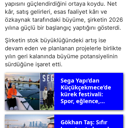
yapısını güçlendirdiğini ortaya koydu. Net
kâr, satış gelirleri, esas faaliyet kârı ve
özkaynak tarafındaki büyüme, şirketin 2026
yılına güçlü bir başlangıç yaptığını gösterdi.
Şirketin stok büyüklüğündeki artış ise
devam eden ve planlanan projelerle birlikte
yılın geri kalanında büyüme potansiyelinin
sürdüğüne işaret etti.
Sega Yapı’dan
Küçükçekmece’de
kürek festivali:
Spor, eğlence,
gastronomi
Gökhan Taş: Sıfır