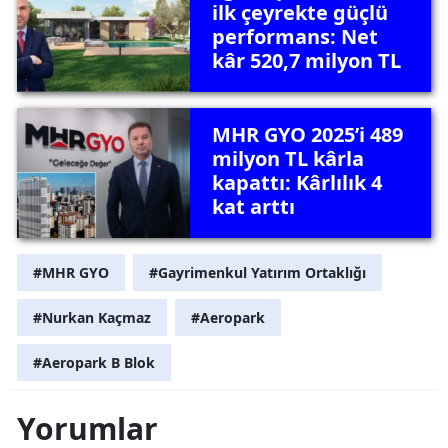
ilk çeyrekte güçlü
performans: Net
kâr 520,7 milyon TL
MHR GYO 2025’i 489
milyon TL kârla
kapattı: Kârlılık 4
kat arttı
#MHR GYO
#Gayrimenkul Yatırım Ortaklığı
#Nurkan Kaçmaz
#Aeropark
#Aeropark B Blok
Yorumlar