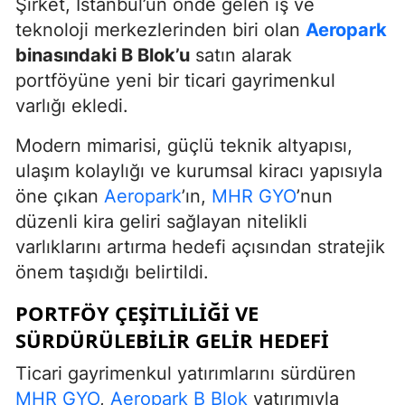
Şirket, İstanbul’un önde gelen iş ve
teknoloji merkezlerinden biri olan
Aeropark
binasındaki B Blok’u
satın alarak
portföyüne yeni bir ticari gayrimenkul
varlığı ekledi.
Modern mimarisi, güçlü teknik altyapısı,
ulaşım kolaylığı ve kurumsal kiracı yapısıyla
öne çıkan
Aeropark
’ın,
MHR GYO
’nun
düzenli kira geliri sağlayan nitelikli
varlıklarını artırma hedefi açısından stratejik
önem taşıdığı belirtildi.
PORTFÖY ÇEŞITLILIĞI VE
SÜRDÜRÜLEBILIR GELIR HEDEFI
Ticari gayrimenkul yatırımlarını sürdüren
MHR GYO
,
Aeropark B Blok
yatırımıyla