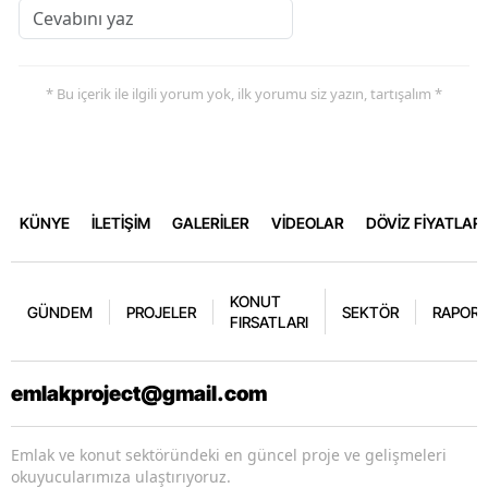
* Bu içerik ile ilgili yorum yok, ilk yorumu siz yazın, tartışalım *
KÜNYE
İLETİŞİM
GALERİLER
VİDEOLAR
DÖVİZ FİYATLARI
KONUT
GÜNDEM
PROJELER
SEKTÖR
RAPORL
FIRSATLARI
emlakproject@gmail.com
Emlak ve konut sektöründeki en güncel proje ve gelişmeleri
okuyucularımıza ulaştırıyoruz.