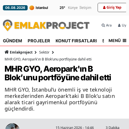
Giriş Yap
Künye
İletişim
25
°
06.08.2026
Ara
Üyel
MENÜ
GÜNDEM
PROJELER
KONUT FIRSATLARI
SEKTÖR
R
Emlakproject
Sektör
MHR GYO, Aeropark'ın B Blok’unu portföyüne dahil etti
MHR GYO, Aeropark'ın B
Blok’unu portföyüne dahil etti
MHR GYO, İstanbul’u önemli iş ve teknoloji
merkezlerinden Aeropark’taki B Blok’u satın
alarak ticari gayrimenkul portföyünü
güçlendirdi.
15 Haziran 2026 - 14:46
3 Dakika