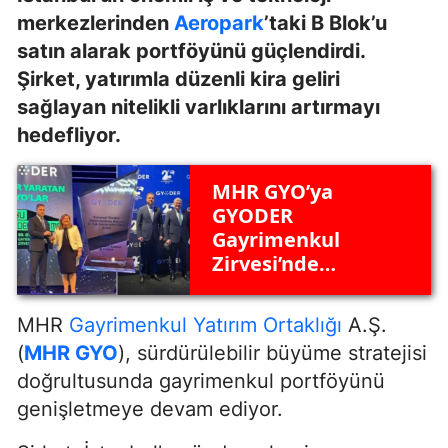
merkezlerinden
Aeropark
’taki B Blok’u
satın alarak portföyünü güçlendirdi.
Şirket, yatırımla düzenli kira geliri
sağlayan nitelikli varlıklarını artırmayı
hedefliyor.
MHR GYO’ya
GYODER
Gayrimenkul
Zirvesi’nde
kurumsal yönetim
ödülü
MHR
Gayrimenkul Yatırım Ortaklığı
A.Ş.
(
MHR GYO
), sürdürülebilir büyüme stratejisi
doğrultusunda gayrimenkul portföyünü
genişletmeye devam ediyor.