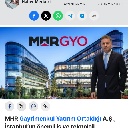
Haber Merkezi
YAYINLANMA
OKUNMA SÜRESİ
MHR
Gayrimenkul Yatırım Ortaklığı
A.Ş.,
İstanbul’un önemli iş ve teknoloji