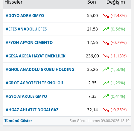
Hisseler
Son
Değişim
55,00
(-2,48%)
ADGYO ADRA GMYO
21,58
(0,56%)
AEFES ANADOLU EFES
12,56
(-0,79%)
AFYON AFYON CIMENTO
236,00
(-1,13%)
AGESA AGESA HAYAT EMEKLILIK
35,26
(1,56%)
AGHOL ANADOLU GRUBU HOLDING
2,35
(1,29%)
AGROT AGROTECH TEKNOLOJI
7,33
(0,41%)
AGYO ATAKULE GMYO
32,14
(-0,25%)
AHGAZ AHLATCI DOGALGAZ
Tümünü Göster
Son Güncellenme: 09.08.2026 18:10