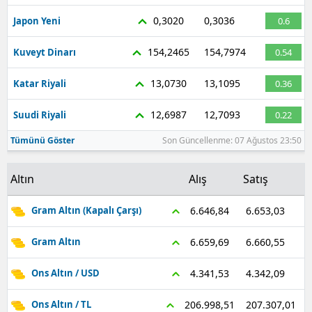
0,3020
0,3036
Japon Yeni
0.6
154,2465
154,7974
Kuveyt Dinarı
0.54
13,0730
13,1095
Katar Riyali
0.36
12,6987
12,7093
Suudi Riyali
0.22
Tümünü Göster
Son Güncellenme: 07 Ağustos 23:50
Altın
Alış
Satış
6.653,03
6.646,84
Gram Altın (Kapalı Çarşı)
6.660,55
6.659,69
Gram Altın
4.342,09
4.341,53
Ons Altın / USD
207.307,01
206.998,51
Ons Altın / TL