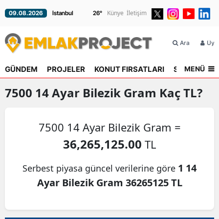
Künye
İletişim
09.08.2026
26
°
Ara
Üyel
MENÜ
GÜNDEM
PROJELER
KONUT FIRSATLARI
SEKTÖR
R
7500
14 Ayar Bilezik Gram
Kaç TL?
7500 14 Ayar Bilezik Gram =
36,265,125.00
TL
1 14
Serbest piyasa güncel verilerine göre
Ayar Bilezik Gram 36265125 TL