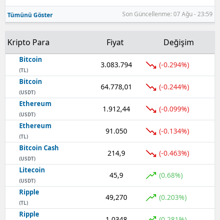
Son Güncellenme: 07 Ağu - 23:59
Tümünü Göster
Kripto Para
Fiyat
Değişim
Bitcoin
3.083.794
(-0.294%)
(TL)
Bitcoin
64.778,01
(-0.244%)
(USDT)
Ethereum
1.912,44
(-0.099%)
(USDT)
Ethereum
91.050
(-0.134%)
(TL)
Bitcoin Cash
214,9
(-0.463%)
(USDT)
Litecoin
45,9
(0.68%)
(USDT)
Ripple
49,270
(0.203%)
(TL)
Ripple
1,0348
(0.281%)