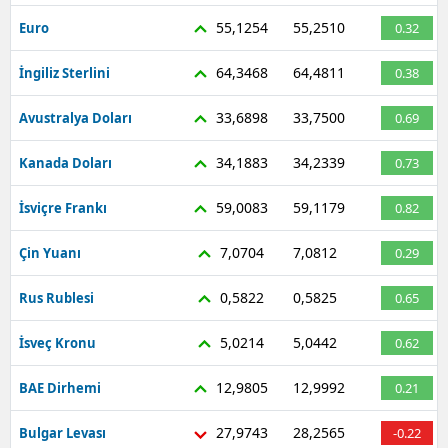
55,1254
55,2510
Euro
0.32
64,3468
64,4811
İngiliz Sterlini
0.38
33,6898
33,7500
Avustralya Doları
0.69
34,1883
34,2339
Kanada Doları
0.73
59,0083
59,1179
İsviçre Frankı
0.82
7,0704
7,0812
Çin Yuanı
0.29
0,5822
0,5825
Rus Rublesi
0.65
5,0214
5,0442
İsveç Kronu
0.62
12,9805
12,9992
BAE Dirhemi
0.21
27,9743
28,2565
Bulgar Levası
-0.22