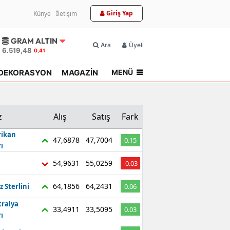
Giriş Yap
Künye
İletişim
GRAM ALTIN
Ara
Üyelik
6.519,48
0,41
MENÜ
DEKORASYON
MAGAZİN
TOPLU KONUT
z
Alış
Satış
Fark
ikan
47,6878
47,7004
0.15
ı
54,9631
55,0259
-0.03
64,1856
64,2431
z Sterlini
0.06
tralya
33,4911
33,5095
0.03
ı