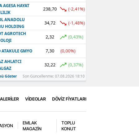
A AGESA HAYAT
238,70
(-2,41%)
LILIK
OL ANADOLU
34,72
(-1,48%)
BU HOLDING
T AGROTECH
2,32
(0,43%)
OLOJI
7,30
(0,00%)
 ATAKULE GMYO
Z AHLATCI
32,22
(0,37%)
ALGAZ
ü Göster
Son Güncellenme: 07.08.2026 18:10
ALERİLER
VİDEOLAR
DÖVİZ FİYATLARI
EMLAK
TOPLU
ASYON
MAGAZİN
KONUT