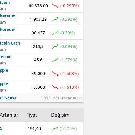
tcoin
64.378,00
(-0.295%)
SDT)
thereum
1.903,29
(0.292%)
SDT)
thereum
90.437
(0.39%)
)
tcoin Cash
213,3
(0.094%)
SDT)
tecoin
45,6
(1.379%)
SDT)
pple
49,000
(-1.508%)
)
pple
1,0308
(-1.613%)
SDT)
ü Göster
Son Güncellenme: 06:11
Artanlar
Fiyat
Değişim
191,40
(10,00%)
A