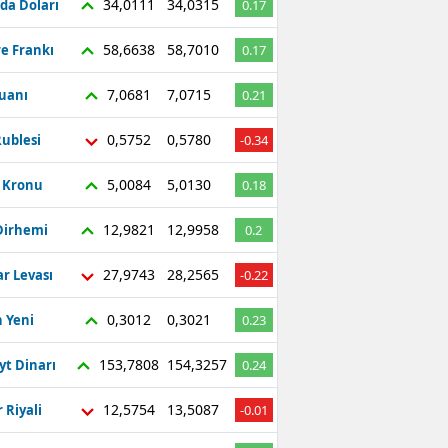
34,0111
34,0315
da Doları
0.17
58,6638
58,7010
re Frankı
0.17
7,0681
7,0715
Yuanı
0.21
0,5752
0,5780
ublesi
-0.34
5,0084
5,0130
ç Kronu
0.18
12,9821
12,9958
Dirhemi
0.2
27,9743
28,2565
r Levası
-0.22
0,3012
0,3021
 Yeni
0.23
153,7808
154,3257
yt Dinarı
0.24
12,5754
13,5087
 Riyali
-0.01