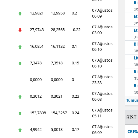
Bi
(U
07 Ağustos
12,9821
12,9958
0.2
06:09
E
(U
07 Ağustos
27,9743
28,2565
-0.22
E
03:00
(TL
07 Ağustos
Bi
16,0851
16,1132
0.1
06:10
(U
Li
07 Ağustos
7,3478
7,3518
0.15
(U
06:10
Ri
07 Ağustos
(TL
0,0000
0,0000
0
23:33
Ri
(U
07 Ağustos
0,3012
0,3021
0.23
06:08
Tümün
07 Ağustos
153,7808
154,3257
0.24
05:11
BIST 
07 Ağustos
4,9942
5,0013
0.17
CRFS
06:09