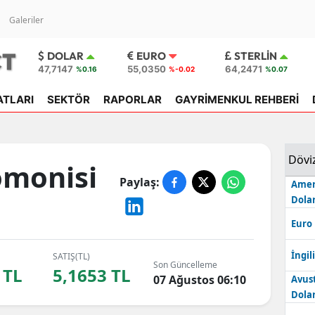
Galeriler
DOLAR
EURO
STERLIN
47,7147
55,0350
64,2471
%0.16
%-0.02
%0.07
ATLARI
SEKTÖR
RAPORLAR
GAYRİMENKUL REHBERİ
Dövi
omonisi
Paylaş:
Amer
Dolar
Euro
İngili
SATIŞ(TL)
Son Güncelleme
 TL
5,1653 TL
07 Ağustos 06:10
Avus
Dolar