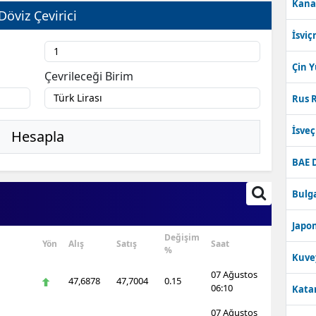
Kana
Döviz Çevirici
İsviç
Çin 
Çevrileceği Birim
Rus R
İsve
Hesapla
BAE 
Bulga
Japon
Değişim
Yön
Alış
Satış
Saat
%
Kuve
07 Ağustos
47,6878
47,7004
0.15
06:10
Katar
07 Ağustos