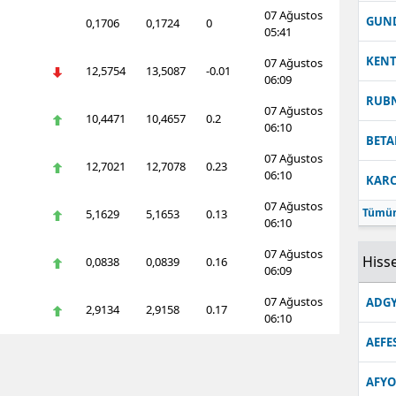
07 Ağustos
GUN
0,1706
0,1724
0
05:41
KEN
07 Ağustos
12,5754
13,5087
-0.01
06:09
RUB
07 Ağustos
10,4471
10,4657
0.2
06:10
BETA
07 Ağustos
12,7021
12,7078
0.23
06:10
KARC
07 Ağustos
Tümün
5,1629
5,1653
0.13
06:10
07 Ağustos
Hisse
0,0838
0,0839
0.16
06:09
07 Ağustos
ADGY
2,9134
2,9158
0.17
06:10
AEFE
AFYO