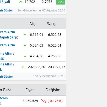
12,7021
12,7078
 Riyali
0.23
ü Göster
Son Güncellenme: 07 Ağustos 06:10
Alış
Satış
ram Altın
6.522,53
6.515,01
Kapalı Çarşı)
6.525,61
6.524,63
ram Altın
ns Altın /
4.255,00
4.254,36
USD
ns Altın /
203.024,77
202.883,20
L
Son Güncellenme: 06:15
ü Göster
to Para
Fiyat
Değişim
tcoin
3.059.529
(-0.175%)
)