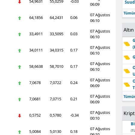
54,9631
55,0259
-0.03
Suudi
06:09
Tümün
07 Ağustos
64,1856
64,2431
0.06
06:10
Altın
07 Ağustos
33,4911
33,5095
0.03
06:10
G
(
07 Ağustos
34,0111
34,0315
0.17
06:10
G
07 Ağustos
58,6638
58,7010
0.17
O
06:10
07 Ağustos
O
7,0678
7,0722
0.24
06:09
T
07 Ağustos
Tümün
7,0681
7,0715
0.21
06:09
07 Ağustos
Krip
0,5752
0,5780
-0.34
00:10
Bi
07 Ağustos
(TL
5,0084
5,0130
0.18
06:10