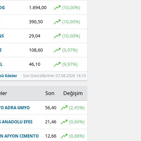
1.694,00
(10,00%)
DG
390,50
(10,00%)
T
29,04
(10,00%)
NS
108,60
(9,97%)
E
46,10
(9,97%)
L
ü Göster
Son Güncellenme: 07.08.2026 18:10
ler
Son
Değişim
56,40
(2,45%)
O ADRA GMYO
21,46
(0,66%)
S ANADOLU EFES
12,66
(0,88%)
N AFYON CIMENTO