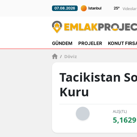
25
°
07.08.2026
Videolar
GÜNDEM
PROJELER
KONUT FIRS
/
Döviz
Tacikistan S
Kuru
ALIŞ(TL)
5,1629