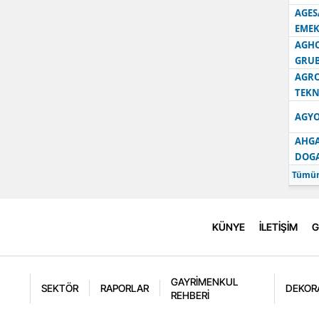
AGES
EMEK
AGH
GRU
AGRO
TEKN
AGYO
AHGA
DOG
Tümün
KÜNYE
İLETİŞİM
G
GAYRİMENKUL
SEKTÖR
RAPORLAR
DEKOR
REHBERİ