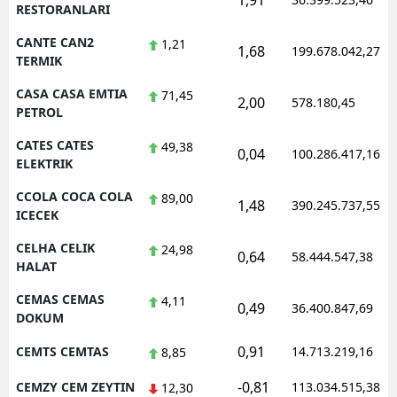
1,91
RESTORANLARI
CANTE CAN2
1,21
1,68
199.678.042,27
TERMIK
CASA CASA EMTIA
71,45
2,00
578.180,45
PETROL
CATES CATES
49,38
0,04
100.286.417,16
ELEKTRIK
CCOLA COCA COLA
89,00
1,48
390.245.737,55
ICECEK
CELHA CELIK
24,98
0,64
58.444.547,38
HALAT
CEMAS CEMAS
4,11
0,49
36.400.847,69
DOKUM
0,91
CEMTS CEMTAS
14.713.219,16
8,85
-0,81
CEMZY CEM ZEYTIN
113.034.515,38
12,30