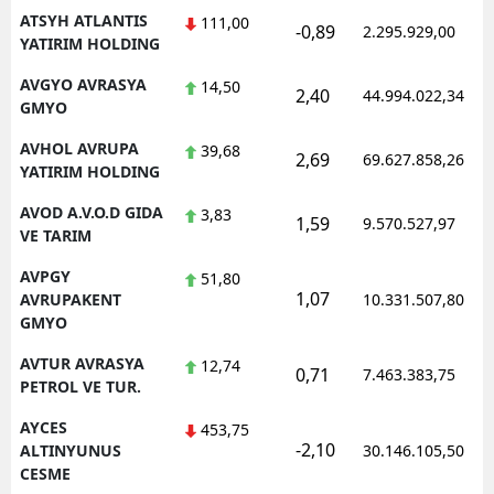
ATSYH ATLANTIS
111,00
-0,89
2.295.929,00
YATIRIM HOLDING
AVGYO AVRASYA
14,50
2,40
44.994.022,34
GMYO
AVHOL AVRUPA
39,68
2,69
69.627.858,26
YATIRIM HOLDING
AVOD A.V.O.D GIDA
3,83
1,59
9.570.527,97
VE TARIM
AVPGY
51,80
1,07
AVRUPAKENT
10.331.507,80
GMYO
AVTUR AVRASYA
12,74
0,71
7.463.383,75
PETROL VE TUR.
AYCES
453,75
-2,10
ALTINYUNUS
30.146.105,50
CESME