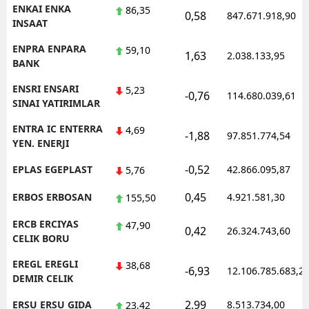
ENKAI ENKA
86,35
0,58
847.671.918,90
INSAAT
ENPRA ENPARA
59,10
1,63
2.038.133,95
BANK
ENSRI ENSARI
5,23
-0,76
114.680.039,61
SINAI YATIRIMLAR
ENTRA IC ENTERRA
4,69
-1,88
97.851.774,54
YEN. ENERJI
-0,52
EPLAS EGEPLAST
42.866.095,87
5,76
0,45
ERBOS ERBOSAN
4.921.581,30
155,50
ERCB ERCIYAS
47,90
0,42
26.324.743,60
CELIK BORU
EREGL EREGLI
38,68
-6,93
12.106.785.683,2
DEMIR CELIK
2,99
ERSU ERSU GIDA
8.513.734,00
23,42