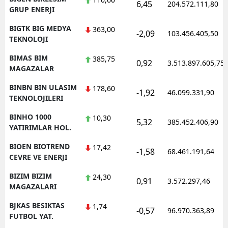
6,45
204.572.111,80
GRUP ENERJI
BIGTK BIG MEDYA
363,00
-2,09
103.456.405,50
TEKNOLOJI
BIMAS BIM
385,75
0,92
3.513.897.605,75
MAGAZALAR
BINBN BIN ULASIM
178,60
-1,92
46.099.331,90
TEKNOLOJILERI
BINHO 1000
10,30
5,32
385.452.406,90
YATIRIMLAR HOL.
BIOEN BIOTREND
17,42
-1,58
68.461.191,64
CEVRE VE ENERJI
BIZIM BIZIM
24,30
0,91
3.572.297,46
MAGAZALARI
BJKAS BESIKTAS
1,74
-0,57
96.970.363,89
FUTBOL YAT.