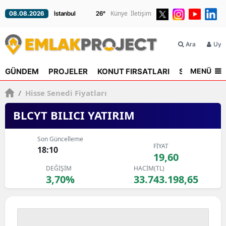
Künye
İletişim
08.08.2026
26
°
Ara
Üyel
MENÜ
GÜNDEM
PROJELER
KONUT FIRSATLARI
SEKTÖR
R
/
Hisse Senedi Fiyatları
BLCYT BILICI YATIRIM
Son Güncelleme
FİYAT
18:10
19,60
DEĞİŞİM
HACİM(TL)
3,70%
33.743.198,65