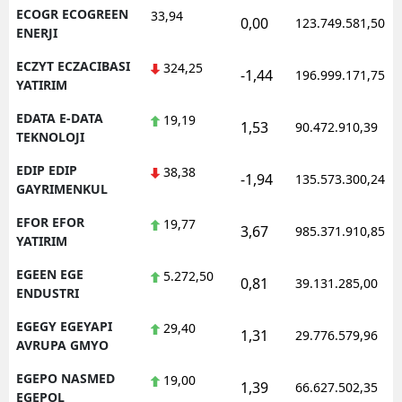
ECOGR ECOGREEN
33,94
0,00
123.749.581,50
ENERJI
ECZYT ECZACIBASI
324,25
-1,44
196.999.171,75
YATIRIM
EDATA E-DATA
19,19
1,53
90.472.910,39
TEKNOLOJI
EDIP EDIP
38,38
-1,94
135.573.300,24
GAYRIMENKUL
EFOR EFOR
19,77
3,67
985.371.910,85
YATIRIM
EGEEN EGE
5.272,50
0,81
39.131.285,00
ENDUSTRI
EGEGY EGEYAPI
29,40
1,31
29.776.579,96
AVRUPA GMYO
EGEPO NASMED
19,00
1,39
66.627.502,35
EGEPOL