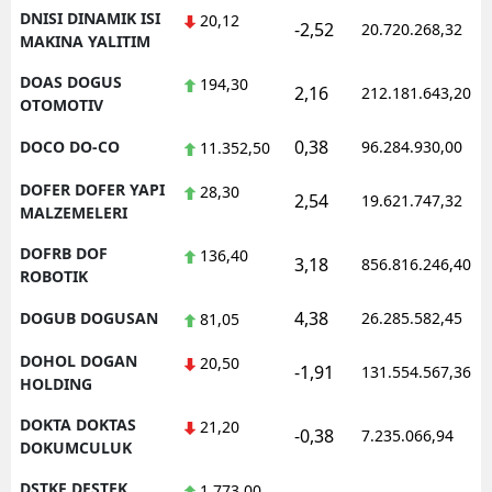
DNISI DINAMIK ISI
20,12
-2,52
20.720.268,32
MAKINA YALITIM
DOAS DOGUS
194,30
2,16
212.181.643,20
OTOMOTIV
0,38
DOCO DO-CO
96.284.930,00
11.352,50
DOFER DOFER YAPI
28,30
2,54
19.621.747,32
MALZEMELERI
DOFRB DOF
136,40
3,18
856.816.246,40
ROBOTIK
4,38
DOGUB DOGUSAN
26.285.582,45
81,05
DOHOL DOGAN
20,50
-1,91
131.554.567,36
HOLDING
DOKTA DOKTAS
21,20
-0,38
7.235.066,94
DOKUMCULUK
DSTKF DESTEK
1.773,00