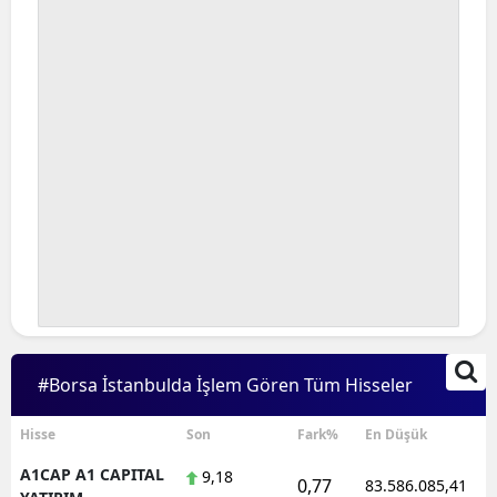
#Borsa İstanbulda İşlem Gören Tüm Hisseler
Hisse
Son
Fark%
En Düşük
A1CAP A1 CAPITAL
9,18
0,77
83.586.085,41