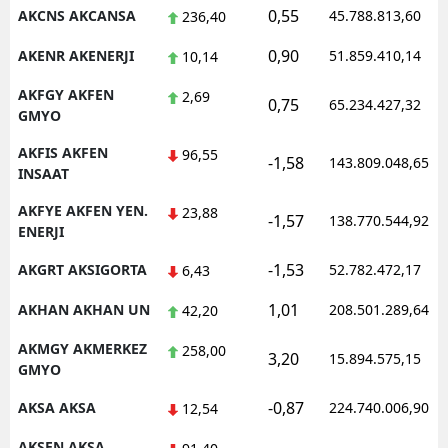
0,55
AKCNS AKCANSA
45.788.813,60
236,40
0,90
AKENR AKENERJI
51.859.410,14
10,14
AKFGY AKFEN
2,69
0,75
65.234.427,32
GMYO
AKFIS AKFEN
96,55
-1,58
143.809.048,65
INSAAT
AKFYE AKFEN YEN.
23,88
-1,57
138.770.544,92
ENERJI
-1,53
AKGRT AKSIGORTA
52.782.472,17
6,43
1,01
AKHAN AKHAN UN
208.501.289,64
42,20
AKMGY AKMERKEZ
258,00
3,20
15.894.575,15
GMYO
-0,87
AKSA AKSA
224.740.006,90
12,54
AKSEN AKSA