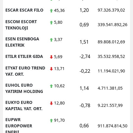
1,20
ESCAR ESCAR FILO
97.326.379,02
45,36
ESCOM ESCORT
5,80
0,69
339.541.892,26
TEKNOLOJI
ESEN ESENBOGA
3,37
1,51
89.808.012,69
ELEKTRIK
-2,74
ETILR ETILER GIDA
35.532.958,52
5,69
ETYAT EURO TREND
13,71
-0,22
11.194.021,90
YAT. ORT.
EUHOL EURO
10,62
1,14
4.711.381,05
YATIRIM HOLDING
EUKYO EURO
12,80
-0,78
9.221.557,99
KAPITAL YAT. ORT.
EUPWR
91,70
0,66
EUROPOWER
911.874.814,50
ENERJI