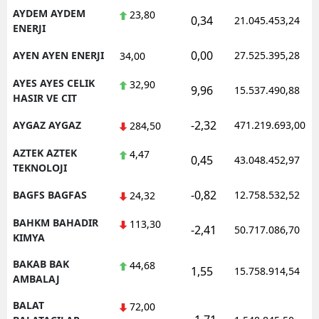
AYDEM AYDEM
23,80
0,34
21.045.453,24
ENERJI
0,00
AYEN AYEN ENERJI
27.525.395,28
34,00
AYES AYES CELIK
32,90
9,96
15.537.490,88
HASIR VE CIT
-2,32
AYGAZ AYGAZ
471.219.693,00
284,50
AZTEK AZTEK
4,47
0,45
43.048.452,97
TEKNOLOJI
-0,82
BAGFS BAGFAS
12.758.532,52
24,32
BAHKM BAHADIR
113,30
-2,41
50.717.086,70
KIMYA
BAKAB BAK
44,68
1,55
15.758.914,54
AMBALAJ
BALAT
72,00