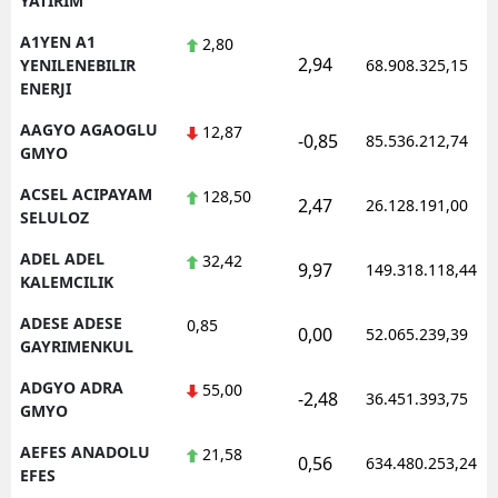
YATIRIM
A1YEN A1
2,80
2,94
YENILENEBILIR
68.908.325,15
ENERJI
AAGYO AGAOGLU
12,87
-0,85
85.536.212,74
GMYO
ACSEL ACIPAYAM
128,50
2,47
26.128.191,00
SELULOZ
ADEL ADEL
32,42
9,97
149.318.118,44
KALEMCILIK
ADESE ADESE
0,85
0,00
52.065.239,39
GAYRIMENKUL
ADGYO ADRA
55,00
-2,48
36.451.393,75
GMYO
AEFES ANADOLU
21,58
0,56
634.480.253,24
EFES