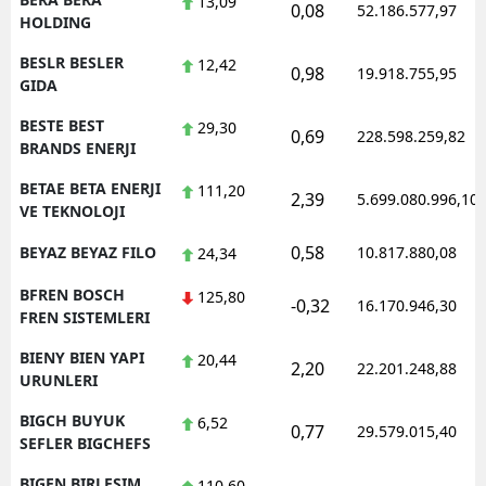
13,09
0,08
52.186.577,97
HOLDING
BESLR BESLER
12,42
0,98
19.918.755,95
GIDA
BESTE BEST
29,30
0,69
228.598.259,82
BRANDS ENERJI
BETAE BETA ENERJI
111,20
2,39
5.699.080.996,10
VE TEKNOLOJI
0,58
BEYAZ BEYAZ FILO
10.817.880,08
24,34
BFREN BOSCH
125,80
-0,32
16.170.946,30
FREN SISTEMLERI
BIENY BIEN YAPI
20,44
2,20
22.201.248,88
URUNLERI
BIGCH BUYUK
6,52
0,77
29.579.015,40
SEFLER BIGCHEFS
BIGEN BIRLESIM
110,60