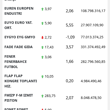
EUREN EUROPEN
3,97
2,06
108.798.316,17
ENDUSTRI
EUYO EURO YAT.
5,90
5,55
27.907.109,90
ORT.
-1,09
EYGYO EYG GMYO
77.013.374,25
2,72
3,57
FADE FADE GIDA
331.374.492,49
17,43
FENER
3,06
1,66
FENERBAHCE
282.796.560,85
FUTBOL
FLAP FLAP
10,05
0,20
KONGRE TOPLANTI
4.984.490,46
HIZ.
FMIZP F-M IZMIT
283,75
2,07
8.048.478,50
PISTON
FONET FONET
5,00