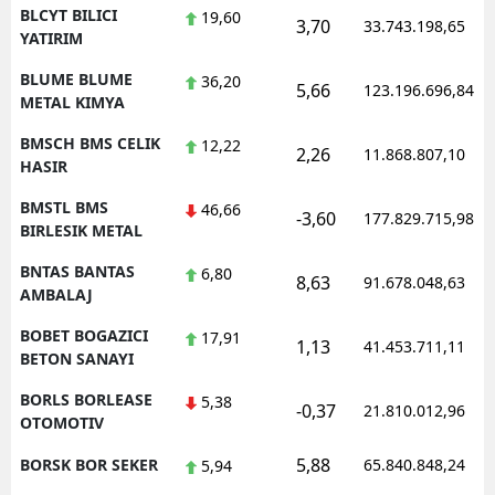
BLCYT BILICI
19,60
3,70
33.743.198,65
YATIRIM
BLUME BLUME
36,20
5,66
123.196.696,84
METAL KIMYA
BMSCH BMS CELIK
12,22
2,26
11.868.807,10
HASIR
BMSTL BMS
46,66
-3,60
177.829.715,98
BIRLESIK METAL
BNTAS BANTAS
6,80
8,63
91.678.048,63
AMBALAJ
BOBET BOGAZICI
17,91
1,13
41.453.711,11
BETON SANAYI
BORLS BORLEASE
5,38
-0,37
21.810.012,96
OTOMOTIV
5,88
BORSK BOR SEKER
65.840.848,24
5,94