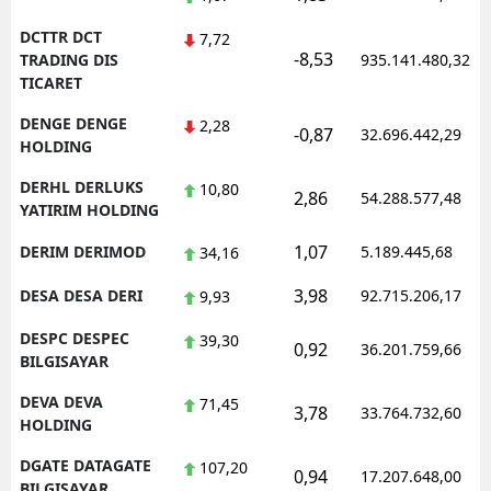
DCTTR DCT
7,72
-8,53
TRADING DIS
935.141.480,32
TICARET
DENGE DENGE
2,28
-0,87
32.696.442,29
HOLDING
DERHL DERLUKS
10,80
2,86
54.288.577,48
YATIRIM HOLDING
1,07
DERIM DERIMOD
5.189.445,68
34,16
3,98
DESA DESA DERI
92.715.206,17
9,93
DESPC DESPEC
39,30
0,92
36.201.759,66
BILGISAYAR
DEVA DEVA
71,45
3,78
33.764.732,60
HOLDING
DGATE DATAGATE
107,20
0,94
17.207.648,00
BILGISAYAR