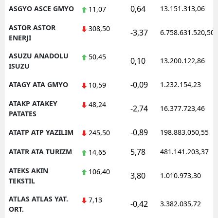
0,64
ASGYO ASCE GMYO
13.151.313,06
11,07
ASTOR ASTOR
308,50
-3,37
6.758.631.520,50
ENERJI
ASUZU ANADOLU
50,45
0,10
13.200.122,86
ISUZU
-0,09
ATAGY ATA GMYO
1.232.154,23
10,59
ATAKP ATAKEY
48,24
-2,74
16.377.723,46
PATATES
-0,89
ATATP ATP YAZILIM
198.883.050,55
245,50
5,78
ATATR ATA TURIZM
481.141.203,37
14,65
ATEKS AKIN
106,40
3,80
1.010.973,30
TEKSTIL
ATLAS ATLAS YAT.
7,13
-0,42
3.382.035,72
ORT.