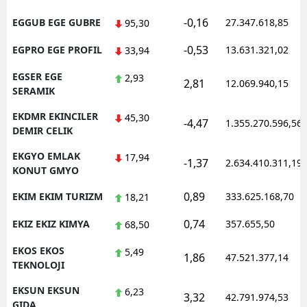
-0,16
EGGUB EGE GUBRE
27.347.618,85
95,30
-0,53
EGPRO EGE PROFIL
13.631.321,02
33,94
EGSER EGE
2,93
2,81
12.069.940,15
SERAMIK
EKDMR EKINCILER
45,30
-4,47
1.355.270.596,56
DEMIR CELIK
EKGYO EMLAK
17,94
-1,37
2.634.410.311,19
KONUT GMYO
0,89
EKIM EKIM TURIZM
333.625.168,70
18,21
0,74
EKIZ EKIZ KIMYA
357.655,50
68,50
EKOS EKOS
5,49
1,86
47.521.377,14
TEKNOLOJI
EKSUN EKSUN
6,23
3,32
42.791.974,53
GIDA