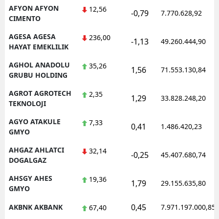
AFYON AFYON
12,56
-0,79
7.770.628,92
CIMENTO
AGESA AGESA
236,00
-1,13
49.260.444,90
HAYAT EMEKLILIK
AGHOL ANADOLU
35,26
1,56
71.553.130,84
GRUBU HOLDING
AGROT AGROTECH
2,35
1,29
33.828.248,20
TEKNOLOJI
AGYO ATAKULE
7,33
0,41
1.486.420,23
GMYO
AHGAZ AHLATCI
32,14
-0,25
45.407.680,74
DOGALGAZ
AHSGY AHES
19,36
1,79
29.155.635,80
GMYO
0,45
AKBNK AKBANK
7.971.197.000,85
67,40