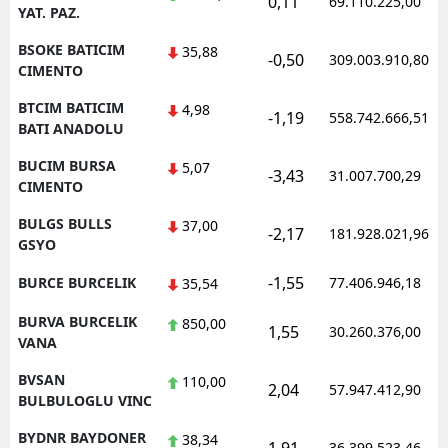
0,11
69.110.225,00
YAT. PAZ.
BSOKE BATICIM
35,88
-0,50
309.003.910,80
CIMENTO
BTCIM BATICIM
4,98
-1,19
558.742.666,51
BATI ANADOLU
BUCIM BURSA
5,07
-3,43
31.007.700,29
CIMENTO
BULGS BULLS
37,00
-2,17
181.928.021,96
GSYO
-1,55
BURCE BURCELIK
77.406.946,18
35,54
BURVA BURCELIK
850,00
1,55
30.260.376,00
VANA
BVSAN
110,00
2,04
57.947.412,90
BULBULOGLU VINC
BYDNR BAYDONER
38,34
36.399.523,46