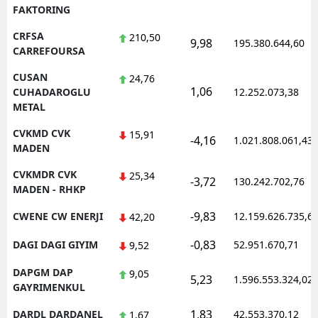
FAKTORING
CRFSA
210,50
9,98
195.380.644,60
CARREFOURSA
CUSAN
24,76
1,06
CUHADAROGLU
12.252.073,38
METAL
CVKMD CVK
15,91
-4,16
1.021.808.061,43
MADEN
CVKMDR CVK
25,34
-3,72
130.242.702,76
MADEN - RHKP
-9,83
CWENE CW ENERJI
12.159.626.735,6
42,20
-0,83
DAGI DAGI GIYIM
52.951.670,71
9,52
DAPGM DAP
9,05
5,23
1.596.553.324,02
GAYRIMENKUL
1,83
DARDL DARDANEL
42.553.370,12
1,67