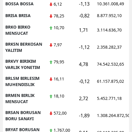
-1,13
BOSSA BOSSA
10.361.008,49
6,12
-0,82
BRISA BRISA
8.877.952,10
78,25
BRKO BIRKO
10,70
1,71
3.114.636,70
MENSUCAT
BRKSN BERKOSAN
7,97
-1,12
2.358.282,37
YALITIM
BRKVY BIRIKIM
79,95
4,78
74.542.532,65
VARLIK YONETIM
BRLSM BIRLESIM
16,11
-0,12
61.157.875,02
MUHENDISLIK
BRMEN BIRLIK
18,10
2,72
5.452.771,18
MENSUCAT
BRSAN BORUSAN
572,00
-1,89
1.308.264.872,50
BORU SANAYI
BRYAT BORUSAN
1.767,00