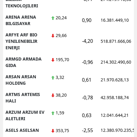
TEKNOLOJILERI
ARENA ARENA
20,24
0,90
16.381.449,10
BILGISAYAR
ARFYE ARF BIO
29,66
-4,20
YENILENEBILIR
518.871.666,06
ENERJI
ARMGD ARMADA
195,70
-0,96
214.302.490,60
GIDA
ARSAN ARSAN
3,32
0,61
21.970.628,13
HOLDING
ARTMS ARTEMIS
38,20
-0,78
42.958.188,74
HALI
ARZUM ARZUM EV
1,59
0,63
12.041.644,21
ALETLERI
-2,55
ASELS ASELSAN
12.380.970.235,5
353,75