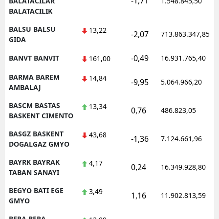
-1,71
BALATACILAR
1.548.845,50
BALATACILIK
BALSU BALSU
13,22
-2,07
713.863.347,85
GIDA
-0,49
BANVT BANVIT
16.931.765,40
161,00
BARMA BAREM
14,84
-9,95
5.064.966,20
AMBALAJ
BASCM BASTAS
13,34
0,76
486.823,05
BASKENT CIMENTO
BASGZ BASKENT
43,68
-1,36
7.124.661,96
DOGALGAZ GMYO
BAYRK BAYRAK
4,17
0,24
16.349.928,80
TABAN SANAYI
BEGYO BATI EGE
3,49
1,16
11.902.813,59
GMYO
BERA BERA