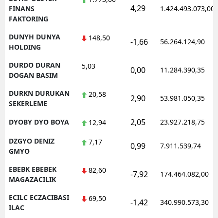
4,29
FINANS
1.424.493.073,00
FAKTORING
DUNYH DUNYA
148,50
-1,66
56.264.124,90
HOLDING
DURDO DURAN
5,03
0,00
11.284.390,35
DOGAN BASIM
DURKN DURUKAN
20,58
2,90
53.981.050,35
SEKERLEME
2,05
DYOBY DYO BOYA
23.927.218,75
12,94
DZGYO DENIZ
7,17
0,99
7.911.539,74
GMYO
EBEBK EBEBEK
82,60
-7,92
174.464.082,00
MAGAZACILIK
ECILC ECZACIBASI
69,50
-1,42
340.990.573,30
ILAC