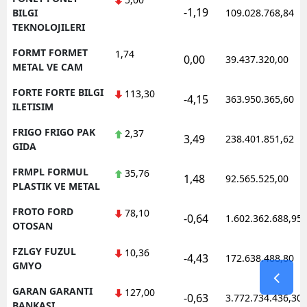
-1,19
BILGI
109.028.768,84
TEKNOLOJILERI
FORMT FORMET
1,74
0,00
39.437.320,00
METAL VE CAM
FORTE FORTE BILGI
113,30
-4,15
363.950.365,60
ILETISIM
FRIGO FRIGO PAK
2,37
3,49
238.401.851,62
GIDA
FRMPL FORMUL
35,76
1,48
92.565.525,00
PLASTIK VE METAL
FROTO FORD
78,10
-0,64
1.602.362.688,95
OTOSAN
FZLGY FUZUL
10,36
-4,43
172.638.488,80
GMYO
GARAN GARANTI
127,00
-0,63
3.772.734.436,30
BANKASI