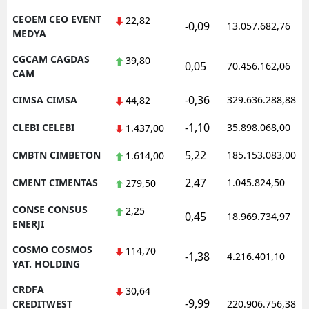
CEOEM CEO EVENT
22,82
-0,09
13.057.682,76
MEDYA
CGCAM CAGDAS
39,80
0,05
70.456.162,06
CAM
-0,36
CIMSA CIMSA
329.636.288,88
44,82
-1,10
CLEBI CELEBI
35.898.068,00
1.437,00
5,22
CMBTN CIMBETON
185.153.083,00
1.614,00
2,47
CMENT CIMENTAS
1.045.824,50
279,50
CONSE CONSUS
2,25
0,45
18.969.734,97
ENERJI
COSMO COSMOS
114,70
-1,38
4.216.401,10
YAT. HOLDING
CRDFA
30,64
-9,99
CREDITWEST
220.906.756,38