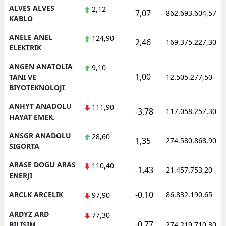
ALVES ALVES
2,12
7,07
862.693.604,57
KABLO
ANELE ANEL
124,90
2,46
169.375.227,30
ELEKTRIK
ANGEN ANATOLIA
9,10
1,00
TANI VE
12.505.277,50
BIYOTEKNOLOJI
ANHYT ANADOLU
111,90
-3,78
117.058.257,30
HAYAT EMEK.
ANSGR ANADOLU
28,60
1,35
274.580.868,90
SIGORTA
ARASE DOGU ARAS
110,40
-1,43
21.457.753,20
ENERJI
-0,10
ARCLK ARCELIK
86.832.190,65
97,90
ARDYZ ARD
77,30
-0,77
BILISIM
274.219.710,30