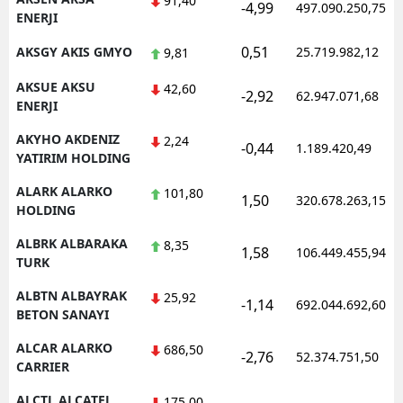
91,40
-4,99
497.090.250,75
ENERJI
0,51
AKSGY AKIS GMYO
25.719.982,12
9,81
AKSUE AKSU
42,60
-2,92
62.947.071,68
ENERJI
AKYHO AKDENIZ
2,24
-0,44
1.189.420,49
YATIRIM HOLDING
ALARK ALARKO
101,80
1,50
320.678.263,15
HOLDING
ALBRK ALBARAKA
8,35
1,58
106.449.455,94
TURK
ALBTN ALBAYRAK
25,92
-1,14
692.044.692,60
BETON SANAYI
ALCAR ALARKO
686,50
-2,76
52.374.751,50
CARRIER
ALCTL ALCATEL
175,00