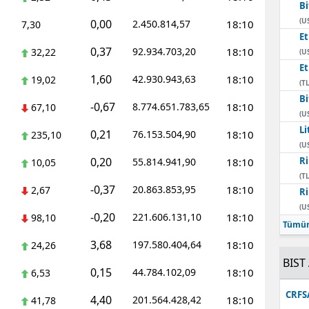
Bi
(U
0,00
2.450.814,57
18:10
7,30
E
0,37
92.934.703,20
18:10
32,22
(U
E
1,60
42.930.943,63
18:10
19,02
(TL
Bi
-0,67
8.774.651.783,65
18:10
67,10
(U
Li
0,21
76.153.504,90
18:10
235,10
(U
0,20
Ri
55.814.941,90
18:10
10,05
(TL
-0,37
20.863.853,95
18:10
2,67
Ri
(U
-0,20
221.606.131,10
18:10
98,10
Tümün
3,68
197.580.404,64
18:10
24,26
BIST 
0,15
44.784.102,09
18:10
6,53
CRFS
4,40
201.564.428,42
18:10
41,78