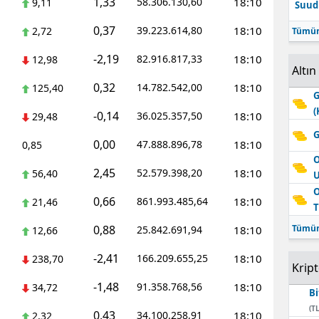
1,33
58.306.130,60
18:10
9,11
Suudi
0,37
39.223.614,80
18:10
2,72
Tümün
-2,19
82.916.817,33
18:10
12,98
Altın
0,32
14.782.542,00
18:10
125,40
G
(
-0,14
36.025.357,50
18:10
29,48
G
0,00
47.888.896,78
18:10
0,85
O
2,45
52.579.398,20
18:10
56,40
O
0,66
861.993.485,64
18:10
21,46
T
0,88
Tümün
25.842.691,94
18:10
12,66
-2,41
166.209.655,25
18:10
238,70
Krip
-1,48
91.358.768,56
18:10
34,72
Bi
(TL
0,43
34.100.258,91
18:10
2,32