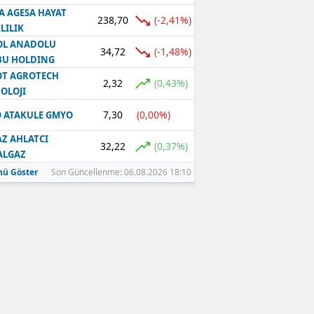
A AGESA HAYAT
238,70
(-2,41%)
LILIK
OL ANADOLU
34,72
(-1,48%)
BU HOLDING
T AGROTECH
2,32
(0,43%)
OLOJI
7,30
(0,00%)
 ATAKULE GMYO
Z AHLATCI
32,22
(0,37%)
ALGAZ
ü Göster
Son Güncellenme: 06.08.2026 18:10