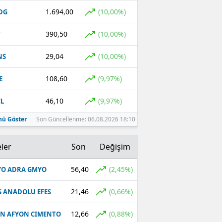
1.694,00
(10,00%)
DG
390,50
(10,00%)
T
29,04
(10,00%)
NS
108,60
(9,97%)
E
46,10
(9,97%)
L
ü Göster
Son Güncellenme: 06.08.2026 18:10
ler
Son
Değişim
56,40
(2,45%)
O ADRA GMYO
21,46
(0,66%)
S ANADOLU EFES
12,66
(0,88%)
N AFYON CIMENTO