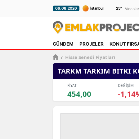
25
°
06.08.2026
Videola
GÜNDEM
PROJELER
KONUT FIRS
/
Hisse Senedi Fiyatları
TARKM TARKIM BITKI 
FİYAT
DEĞİŞİM
454,00
-1,14