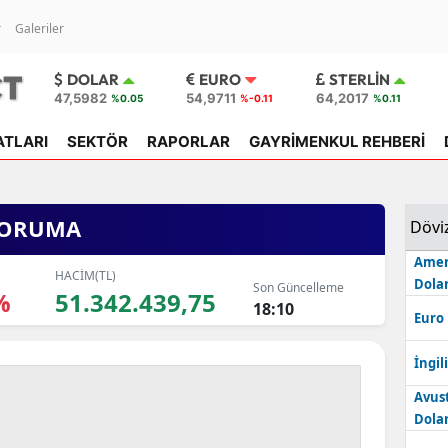
r
Galeriler
DOLAR
EURO
STERLIN
47,5982
54,9711
64,2017
%0.05
%-0.11
%0.11
ATLARI
SEKTÖR
RAPORLAR
GAYRİMENKUL REHBERİ
KORUMA
Dövi
Amer
HACİM(TL)
Dolar
Son Güncelleme
%
51.342.439,75
18:10
Euro
İngili
Avus
Dolar