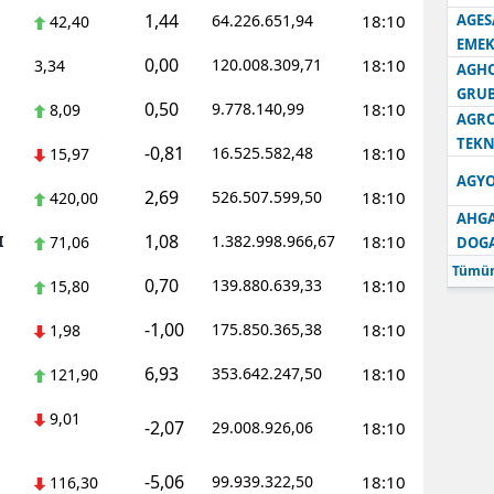
1,44
64.226.651,94
18:10
AGES
42,40
EMEK
0,00
120.008.309,71
18:10
3,34
AGH
GRU
0,50
9.778.140,99
18:10
8,09
AGRO
TEKN
-0,81
16.525.582,48
18:10
15,97
AGYO
2,69
526.507.599,50
18:10
420,00
AHGA
1,08
I
1.382.998.966,67
18:10
71,06
DOG
Tümün
0,70
139.880.639,33
18:10
15,80
-1,00
175.850.365,38
18:10
1,98
6,93
353.642.247,50
18:10
121,90
9,01
-2,07
29.008.926,06
18:10
-5,06
99.939.322,50
18:10
116,30