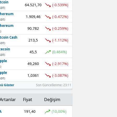
tcoin
64.521,70
(-0.539%)
SDT)
thereum
1.909,46
(-0.472%)
SDT)
thereum
90.782
(-0.259%)
)
tcoin Cash
213,5
(-1.112%)
SDT)
tecoin
45,5
(0.464%)
SDT)
pple
49,260
(-2.917%)
)
pple
1,0361
(-3.087%)
SDT)
ü Göster
Son Güncellenme: 23:11
Artanlar
Fiyat
Değişim
191,40
(10,00%)
A