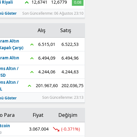
12,6741
12,6779
 Riyali
0.08
ü Göster
Son Güncellenme: 06 Ağustos 23:10
Alış
Satış
ram Altın
6.522,53
6.515,01
Kapalı Çarşı)
6.494,96
6.494,09
ram Altın
ns Altın /
4.244,63
4.244,06
USD
ns Altın /
202.036,75
201.967,60
L
Son Güncellenme: 23:13
ü Göster
to Para
Fiyat
Değişim
tcoin
3.067.004
(-0.371%)
)