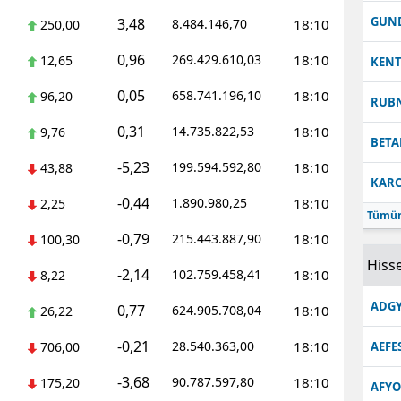
GUN
3,48
8.484.146,70
18:10
250,00
0,96
269.429.610,03
18:10
12,65
KEN
0,05
658.741.196,10
18:10
96,20
RUB
0,31
14.735.822,53
18:10
9,76
BETA
-5,23
199.594.592,80
18:10
43,88
KARC
-0,44
1.890.980,25
18:10
2,25
Tümün
-0,79
215.443.887,90
18:10
100,30
Hisse
-2,14
102.759.458,41
18:10
8,22
ADGY
0,77
624.905.708,04
18:10
26,22
-0,21
28.540.363,00
18:10
706,00
AEFE
-3,68
90.787.597,80
18:10
175,20
AFYO