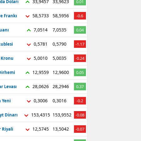
33,9457
33,9623
da Doları
0.01
58,5733
58,5956
re Frankı
-0.6
7,0514
7,0535
Yuanı
0.04
0,5781
0,5790
ublesi
-1.17
5,0010
5,0035
ç Kronu
-0.24
12,9559
12,9600
Dirhemi
0.05
28,0626
28,2946
r Levası
0.37
0,3006
0,3016
 Yeni
-0.2
153,4315
153,9552
yt Dinarı
-0.08
12,5745
13,5042
 Riyali
-0.07