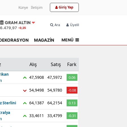
Giriş Yap
Künye
İletişim
GRAM ALTIN
Ara
Üyelik
6.479,97
-0,25
MENÜ
DEKORASYON
MAGAZİN
TOPLU KONUT
z
Alış
Satış
Fark
ikan
47,5908
47,5972
0.06
ı
54,9498
54,9780
-0.08
64,1387
64,2154
z Sterlini
0.13
tralya
33,4611
33,4799
-0.31
ı