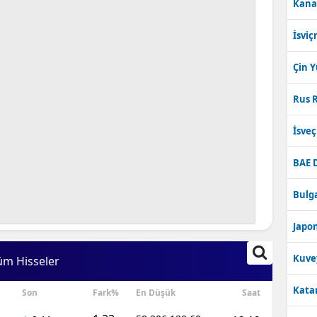
Kana
İsviç
Çin 
Rus R
İsve
BAE 
Bulga
Japon
Kuve
üm Hisseler
Katar
Son
Fark%
En Düşük
Saat