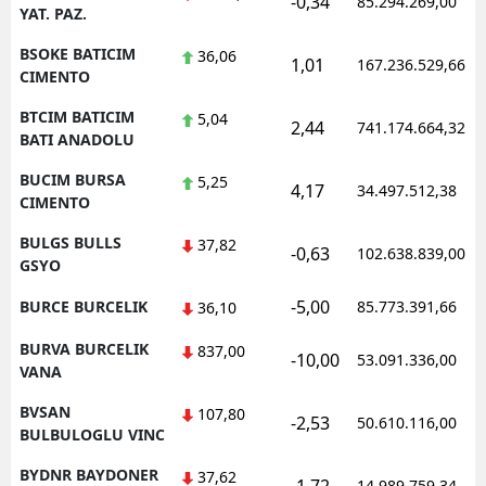
-0,34
85.294.269,00
YAT. PAZ.
BSOKE BATICIM
36,06
1,01
167.236.529,66
CIMENTO
BTCIM BATICIM
5,04
2,44
741.174.664,32
BATI ANADOLU
BUCIM BURSA
5,25
4,17
34.497.512,38
CIMENTO
BULGS BULLS
37,82
-0,63
102.638.839,00
GSYO
-5,00
BURCE BURCELIK
85.773.391,66
36,10
BURVA BURCELIK
837,00
-10,00
53.091.336,00
VANA
BVSAN
107,80
-2,53
50.610.116,00
BULBULOGLU VINC
BYDNR BAYDONER
37,62
14.989.759,34