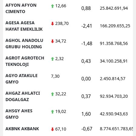
AFYON AFYON
12,66
0,88
25.842.691,94
CIMENTO
AGESA AGESA
238,70
-2,41
166.209.655,25
HAYAT EMEKLILIK
AGHOL ANADOLU
34,72
-1,48
91.358.768,56
GRUBU HOLDING
AGROT AGROTECH
2,32
0,43
34.100.258,91
TEKNOLOJI
AGYO ATAKULE
7,30
0,00
2.450.814,57
GMYO
AHGAZ AHLATCI
32,22
0,37
92.934.703,20
DOGALGAZ
AHSGY AHES
19,02
1,60
42.930.943,63
GMYO
-0,67
AKBNK AKBANK
8.774.651.783,65
67,10