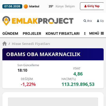
Giriş Yap
Künye
İletişim
07.08.2026
25
°
Ara
Üyel
MENÜ
GÜNDEM
PROJELER
KONUT FIRSATLARI
SEKTÖR
R
/
Hisse Senedi Fiyatları
OBAMS OBA MAKARNACILIK
Son Güncelleme
FİYAT
18:10
4,86
DEĞİŞİM
HACİM(TL)
-1,22%
113.219.896,53