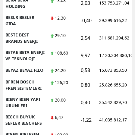
13,08
2,03
153.753.271,04
HOLDING
BESLR BESLER
12,30
-0,40
29.299.616,22
GIDA
BESTE BEST
29,10
2,54
311.681.294,62
BRANDS ENERJI
BETAE BETA ENERJI
108,60
9,97
1.120.204.380,10
VE TEKNOLOJI
0,58
BEYAZ BEYAZ FILO
15.073.853,50
24,20
BFREN BOSCH
126,20
0,80
25.826.655,20
FREN SISTEMLERI
BIENY BIEN YAPI
20,00
0,40
25.542.329,70
URUNLERI
BIGCH BUYUK
6,47
-1,22
41.035.812,17
SEFLER BIGCHEFS
BIGEN BIRLESIM
103,90