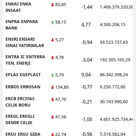
ENKAI ENKA
85,85
-1,44
1.406.379.320,00
INSAAT
ENPRA ENPARA
58,15
4,77
4.500.206,15
BANK
ENSRI ENSARI
5,27
-0,94
93.523.737,63
SINAI YATIRIMLAR
ENTRA IC ENTERRA
4,78
-3,04
192.305.165,29
YEN. ENERJI
9,04
EPLAS EGEPLAST
86.342.398,24
5,79
-0,77
ERBOS ERBOSAN
6.250.772,60
154,80
ERCB ERCIYAS
47,70
-0,21
30.743.990,60
CELIK BORU
EREGL EREGLI
41,56
-1,00
4.601.925.734,44
DEMIR CELIK
-0,96
ERSU ERSU GIDA
5.516.582,04
22,74