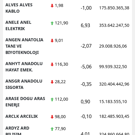
ALVES ALVES
1,98
-1,00
175.850.365,38
KABLO
ANELE ANEL
121,90
6,93
353.642.247,50
ELEKTRIK
ANGEN ANATOLIA
9,01
-2,07
TANI VE
29.008.926,06
BIYOTEKNOLOJI
ANHYT ANADOLU
116,30
-5,06
99.939.322,50
HAYAT EMEK.
ANSGR ANADOLU
28,22
-0,35
320.404.442,96
SIGORTA
ARASE DOGU ARAS
112,00
0,90
15.183.555,10
ENERJI
-0,10
ARCLK ARCELIK
182.485.903,45
98,00
ARDYZ ARD
77,90
4,01
BILISIM
324.860.664,80