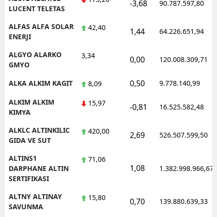
-3,68
90.787.597,80
LUCENT TELETAS
ALFAS ALFA SOLAR
42,40
1,44
64.226.651,94
ENERJI
ALGYO ALARKO
3,34
0,00
120.008.309,71
GMYO
0,50
ALKA ALKIM KAGIT
9.778.140,99
8,09
ALKIM ALKIM
15,97
-0,81
16.525.582,48
KIMYA
ALKLC ALTINKILIC
420,00
2,69
526.507.599,50
GIDA VE SUT
ALTINS1
71,06
1,08
DARPHANE ALTIN
1.382.998.966,67
SERTIFIKASI
ALTNY ALTINAY
15,80
0,70
139.880.639,33
SAVUNMA