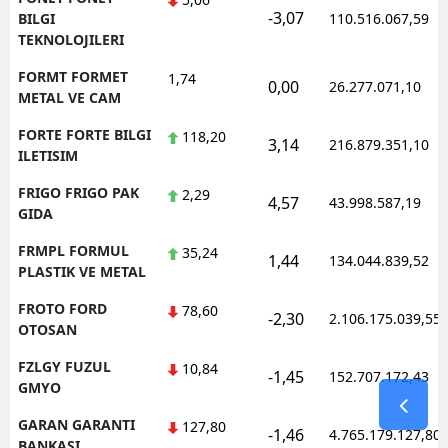
-3,07
BILGI
110.516.067,59
TEKNOLOJILERI
FORMT FORMET
1,74
0,00
26.277.071,10
METAL VE CAM
FORTE FORTE BILGI
118,20
3,14
216.879.351,10
ILETISIM
FRIGO FRIGO PAK
2,29
4,57
43.998.587,19
GIDA
FRMPL FORMUL
35,24
1,44
134.044.839,52
PLASTIK VE METAL
FROTO FORD
78,60
-2,30
2.106.175.039,55
OTOSAN
FZLGY FUZUL
10,84
-1,45
152.707.172,43
GMYO
GARAN GARANTI
127,80
-1,46
4.765.179.127,80
BANKASI