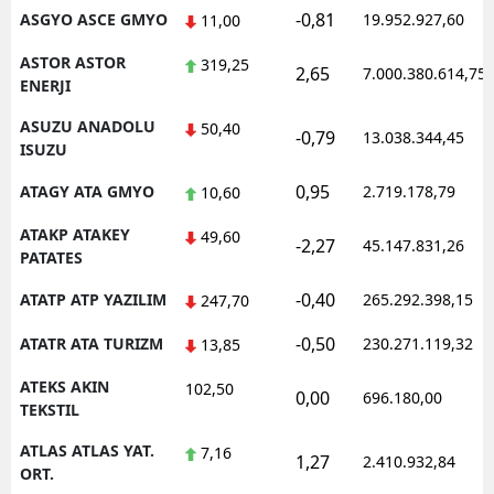
-0,81
ASGYO ASCE GMYO
19.952.927,60
11,00
ASTOR ASTOR
319,25
2,65
7.000.380.614,75
ENERJI
ASUZU ANADOLU
50,40
-0,79
13.038.344,45
ISUZU
0,95
ATAGY ATA GMYO
2.719.178,79
10,60
ATAKP ATAKEY
49,60
-2,27
45.147.831,26
PATATES
-0,40
ATATP ATP YAZILIM
265.292.398,15
247,70
-0,50
ATATR ATA TURIZM
230.271.119,32
13,85
ATEKS AKIN
102,50
0,00
696.180,00
TEKSTIL
ATLAS ATLAS YAT.
7,16
1,27
2.410.932,84
ORT.