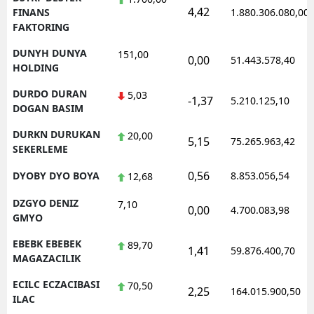
4,42
FINANS
1.880.306.080,00
FAKTORING
DUNYH DUNYA
151,00
0,00
51.443.578,40
HOLDING
DURDO DURAN
5,03
-1,37
5.210.125,10
DOGAN BASIM
DURKN DURUKAN
20,00
5,15
75.265.963,42
SEKERLEME
0,56
DYOBY DYO BOYA
8.853.056,54
12,68
DZGYO DENIZ
7,10
0,00
4.700.083,98
GMYO
EBEBK EBEBEK
89,70
1,41
59.876.400,70
MAGAZACILIK
ECILC ECZACIBASI
70,50
2,25
164.015.900,50
ILAC