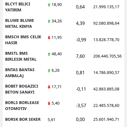
BLCYT BILICI
18,90
0,64
21.999.135,17
YATIRIM
BLUME BLUME
34,26
4,39
92.080.898,64
METAL KIMYA
BMSCH BMS CELIK
11,95
-0,99
13.828.778,70
HASIR
BMSTL BMS
48,40
7,60
206.440.705,56
BIRLESIK METAL
BNTAS BANTAS
6,26
0,81
14.786.890,57
AMBALAJ
BOBET BOGAZICI
17,71
-0,11
42.883.885,08
BETON SANAYI
BORLS BORLEASE
5,40
-3,57
22.485.578,60
OTOMOTIV
0,00
BORSK BOR SEKER
25.601.940,71
5,61