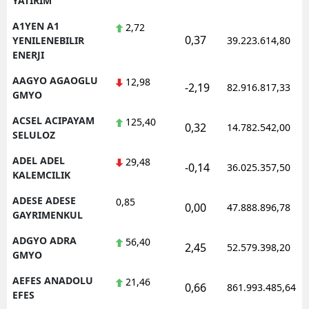
YATIRIM
A1YEN A1
2,72
0,37
YENILENEBILIR
39.223.614,80
ENERJI
AAGYO AGAOGLU
12,98
-2,19
82.916.817,33
GMYO
ACSEL ACIPAYAM
125,40
0,32
14.782.542,00
SELULOZ
ADEL ADEL
29,48
-0,14
36.025.357,50
KALEMCILIK
ADESE ADESE
0,85
0,00
47.888.896,78
GAYRIMENKUL
ADGYO ADRA
56,40
2,45
52.579.398,20
GMYO
AEFES ANADOLU
21,46
0,66
861.993.485,64
EFES