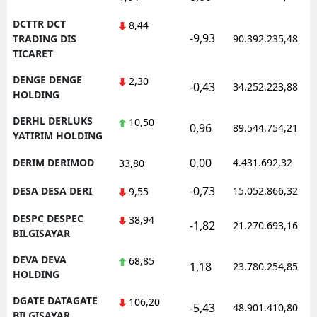
DCTTR DCT
8,44
-9,93
TRADING DIS
90.392.235,48
TICARET
DENGE DENGE
2,30
-0,43
34.252.223,88
HOLDING
DERHL DERLUKS
10,50
0,96
89.544.754,21
YATIRIM HOLDING
0,00
DERIM DERIMOD
4.431.692,32
33,80
-0,73
DESA DESA DERI
15.052.866,32
9,55
DESPC DESPEC
38,94
-1,82
21.270.693,16
BILGISAYAR
DEVA DEVA
68,85
1,18
23.780.254,85
HOLDING
DGATE DATAGATE
106,20
-5,43
48.901.410,80
BILGISAYAR