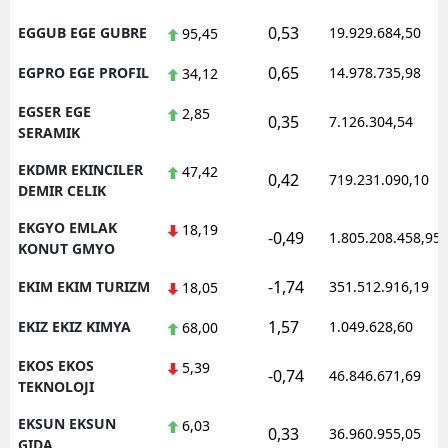
0,53
EGGUB EGE GUBRE
19.929.684,50
95,45
0,65
EGPRO EGE PROFIL
14.978.735,98
34,12
EGSER EGE
2,85
0,35
7.126.304,54
SERAMIK
EKDMR EKINCILER
47,42
0,42
719.231.090,10
DEMIR CELIK
EKGYO EMLAK
18,19
-0,49
1.805.208.458,95
KONUT GMYO
-1,74
EKIM EKIM TURIZM
351.512.916,19
18,05
1,57
EKIZ EKIZ KIMYA
1.049.628,60
68,00
EKOS EKOS
5,39
-0,74
46.846.671,69
TEKNOLOJI
EKSUN EKSUN
6,03
0,33
36.960.955,05
GIDA