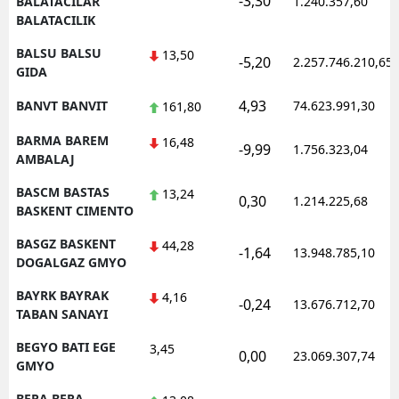
-3,30
BALATACILAR
1.240.357,60
BALATACILIK
BALSU BALSU
13,50
-5,20
2.257.746.210,65
GIDA
4,93
BANVT BANVIT
74.623.991,30
161,80
BARMA BAREM
16,48
-9,99
1.756.323,04
AMBALAJ
BASCM BASTAS
13,24
0,30
1.214.225,68
BASKENT CIMENTO
BASGZ BASKENT
44,28
-1,64
13.948.785,10
DOGALGAZ GMYO
BAYRK BAYRAK
4,16
-0,24
13.676.712,70
TABAN SANAYI
BEGYO BATI EGE
3,45
0,00
23.069.307,74
GMYO
BERA BERA