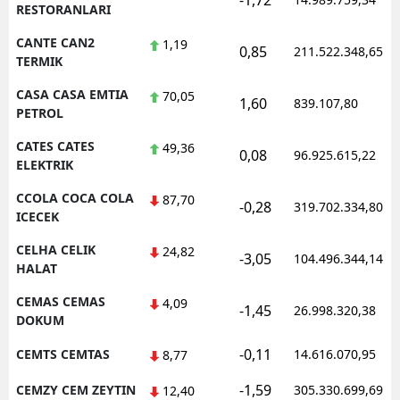
-1,72
RESTORANLARI
CANTE CAN2
1,19
0,85
211.522.348,65
TERMIK
CASA CASA EMTIA
70,05
1,60
839.107,80
PETROL
CATES CATES
49,36
0,08
96.925.615,22
ELEKTRIK
CCOLA COCA COLA
87,70
-0,28
319.702.334,80
ICECEK
CELHA CELIK
24,82
-3,05
104.496.344,14
HALAT
CEMAS CEMAS
4,09
-1,45
26.998.320,38
DOKUM
-0,11
CEMTS CEMTAS
14.616.070,95
8,77
-1,59
CEMZY CEM ZEYTIN
305.330.699,69
12,40