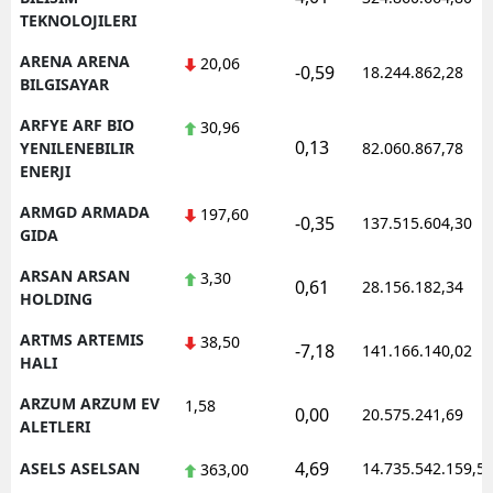
TEKNOLOJILERI
ARENA ARENA
20,06
-0,59
18.244.862,28
BILGISAYAR
ARFYE ARF BIO
30,96
0,13
YENILENEBILIR
82.060.867,78
ENERJI
ARMGD ARMADA
197,60
-0,35
137.515.604,30
GIDA
ARSAN ARSAN
3,30
0,61
28.156.182,34
HOLDING
ARTMS ARTEMIS
38,50
-7,18
141.166.140,02
HALI
ARZUM ARZUM EV
1,58
0,00
20.575.241,69
ALETLERI
4,69
ASELS ASELSAN
14.735.542.159,5
363,00