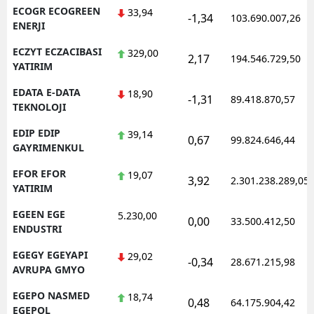
ECOGR ECOGREEN
33,94
-1,34
103.690.007,26
ENERJI
ECZYT ECZACIBASI
329,00
2,17
194.546.729,50
YATIRIM
EDATA E-DATA
18,90
-1,31
89.418.870,57
TEKNOLOJI
EDIP EDIP
39,14
0,67
99.824.646,44
GAYRIMENKUL
EFOR EFOR
19,07
3,92
2.301.238.289,05
YATIRIM
EGEEN EGE
5.230,00
0,00
33.500.412,50
ENDUSTRI
EGEGY EGEYAPI
29,02
-0,34
28.671.215,98
AVRUPA GMYO
EGEPO NASMED
18,74
0,48
64.175.904,42
EGEPOL