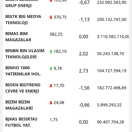
-0,67
232.992.563,90
GRUP ENERJI
BIGTK BIG MEDYA
370,75
-1,13
200.132.747,00
TEKNOLOJI
BIMAS BIM
382,25
0,00
3.110.582.110,00
MAGAZALAR
BINBN BIN ULASIM
182,10
2,02
50.243.138,70
TEKNOLOJILERI
BINHO 1000
9,78
2,73
164.727.594,19
YATIRIMLAR HOL.
BIOEN BIOTREND
17,70
-1,56
182.772.498,89
CEVRE VE ENERJI
BIZIM BIZIM
24,08
-0,66
5.899.293,32
MAGAZALARI
BJKAS BESIKTAS
1,75
0,00
90.407.704,28
FUTBOL YAT.