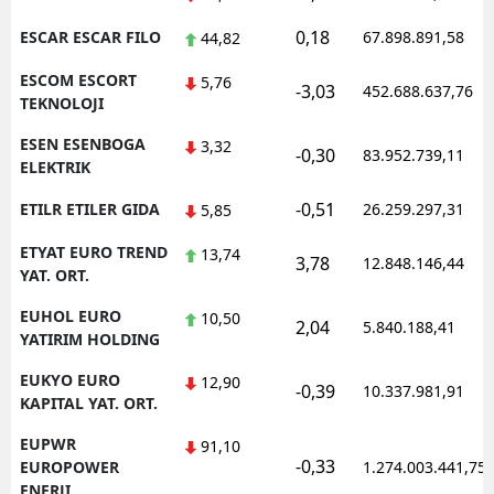
0,18
ESCAR ESCAR FILO
67.898.891,58
44,82
ESCOM ESCORT
5,76
-3,03
452.688.637,76
TEKNOLOJI
ESEN ESENBOGA
3,32
-0,30
83.952.739,11
ELEKTRIK
-0,51
ETILR ETILER GIDA
26.259.297,31
5,85
ETYAT EURO TREND
13,74
3,78
12.848.146,44
YAT. ORT.
EUHOL EURO
10,50
2,04
5.840.188,41
YATIRIM HOLDING
EUKYO EURO
12,90
-0,39
10.337.981,91
KAPITAL YAT. ORT.
EUPWR
91,10
-0,33
EUROPOWER
1.274.003.441,75
ENERJI