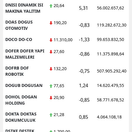
DNISI DINAMIK ISI
20,64
5,31
56.002.657,62
MAKINA YALITIM
DOAS DOGUS
190,20
-0,83
119.282.672,30
OTOMOTIV
-1,33
DOCO DO-CO
99.653.832,50
11.310,00
DOFER DOFER YAPI
27,60
-0,86
11.375.898,64
MALZEMELERI
DOFRB DOF
132,20
-0,75
507.905.292,40
ROBOTIK
1,24
DOGUB DOGUSAN
14.620.479,55
77,65
DOHOL DOGAN
20,90
-0,85
58.771.678,52
HOLDING
DOKTA DOKTAS
21,28
0,85
4.064.108,18
DOKUMCULUK
DSTKF DESTEK
1.700,00