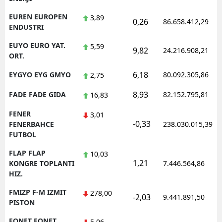
EUREN EUROPEN
3,89
0,26
86.658.412,29
ENDUSTRI
EUYO EURO YAT.
5,59
9,82
24.216.908,21
ORT.
6,18
EYGYO EYG GMYO
80.092.305,86
2,75
8,93
FADE FADE GIDA
82.152.795,81
16,83
FENER
3,01
-0,33
FENERBAHCE
238.030.015,39
FUTBOL
FLAP FLAP
10,03
1,21
KONGRE TOPLANTI
7.446.564,86
HIZ.
FMIZP F-M IZMIT
278,00
-2,03
9.441.891,50
PISTON
FONET FONET
5,06