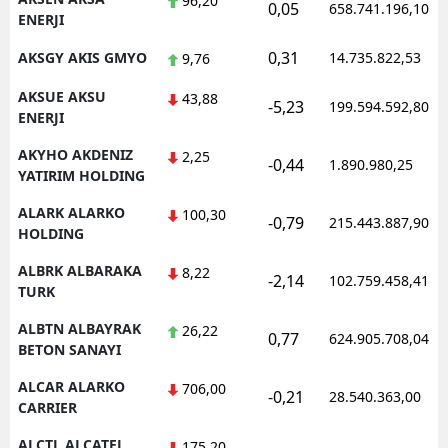
96,20
0,05
658.741.196,10
ENERJI
0,31
AKSGY AKIS GMYO
14.735.822,53
9,76
AKSUE AKSU
43,88
-5,23
199.594.592,80
ENERJI
AKYHO AKDENIZ
2,25
-0,44
1.890.980,25
YATIRIM HOLDING
ALARK ALARKO
100,30
-0,79
215.443.887,90
HOLDING
ALBRK ALBARAKA
8,22
-2,14
102.759.458,41
TURK
ALBTN ALBAYRAK
26,22
0,77
624.905.708,04
BETON SANAYI
ALCAR ALARKO
706,00
-0,21
28.540.363,00
CARRIER
ALCTL ALCATEL
175,20