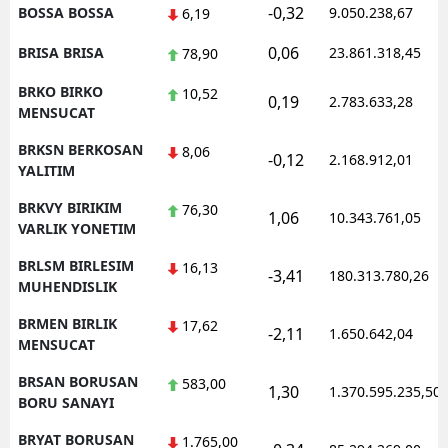
-0,32
BOSSA BOSSA
9.050.238,67
6,19
0,06
BRISA BRISA
23.861.318,45
78,90
BRKO BIRKO
10,52
0,19
2.783.633,28
MENSUCAT
BRKSN BERKOSAN
8,06
-0,12
2.168.912,01
YALITIM
BRKVY BIRIKIM
76,30
1,06
10.343.761,05
VARLIK YONETIM
BRLSM BIRLESIM
16,13
-3,41
180.313.780,26
MUHENDISLIK
BRMEN BIRLIK
17,62
-2,11
1.650.642,04
MENSUCAT
BRSAN BORUSAN
583,00
1,30
1.370.595.235,50
BORU SANAYI
BRYAT BORUSAN
1.765,00