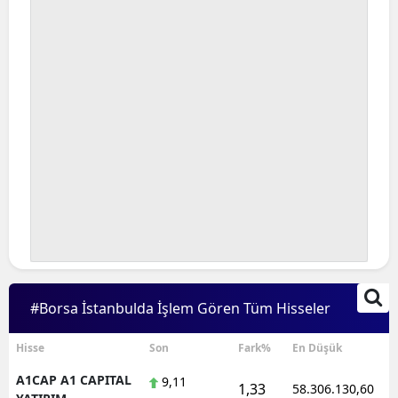
#Borsa İstanbulda İşlem Gören Tüm Hisseler
Hisse
Son
Fark%
En Düşük
A1CAP A1 CAPITAL
9,11
1,33
58.306.130,60