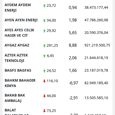
AYDEM AYDEM
23,72
0,94
38.473.177,44
ENERJI
1,98
AYEN AYEN ENERJI
47.786.260,98
34,00
AYES AYES CELIK
29,92
5,65
20.590.376,04
HASIR VE CIT
8,88
AYGAZ AYGAZ
921.219.500,75
291,25
AZTEK AZTEK
4,45
2,06
21.644.618,19
TEKNOLOJI
1,66
BAGFS BAGFAS
23.187.019,78
24,52
BAHKM BAHADIR
116,10
-6,97
82.949.189,40
KIMYA
BAKAB BAK
44,00
-2,91
13.505.585,10
AMBALAJ
BALAT
73,25