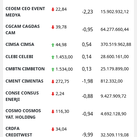
CEOEM CEO EVENT
22,84
-2,23
15.902.932,12
MEDYA
CGCAM CAGDAS
39,78
-0,95
64.277.660,44
CAM
0,54
CIMSA CIMSA
370.519.962,88
44,98
0,14
CLEBI CELEBI
28.600.161,00
1.453,00
0,13
CMBTN CIMBETON
25.179.899,00
1.534,00
-1,98
CMENT CIMENTAS
812.332,00
272,75
CONSE CONSUS
2,24
-0,88
9.427.909,72
ENERJI
COSMO COSMOS
116,30
-0,94
4.692.128,90
YAT. HOLDING
CRDFA
34,04
-9,99
CREDITWEST
32.509.119,08