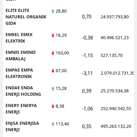
ELITE ELITE
28,80
0,70
NATUREL ORGANIK
24.937.793,80
GIDA
EMKEL EMEK
18,29
-0,38
40.496.521,23
ELEKTRIK
EMNIS EMINIS
163,00
-1,15
527.135,70
AMBALAJ
EMPAE EMPA
67,00
-3,11
2.079.012.731,30
ELEKTRONIK
ENDAE ENDA
15,28
0,39
25.270.534,38
ENERJI HOLDING
ENERY ENERYA
8,38
-1,06
252.940.542,55
ENERJI
ENJSA ENERJISA
113,40
0,35
495.263.132,20
ENERJI