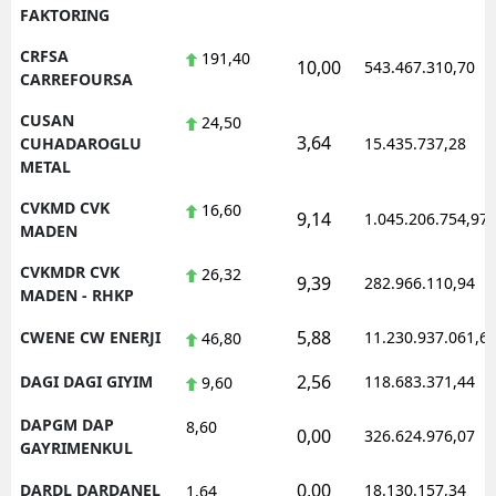
FAKTORING
CRFSA
191,40
10,00
543.467.310,70
CARREFOURSA
CUSAN
24,50
3,64
CUHADAROGLU
15.435.737,28
METAL
CVKMD CVK
16,60
9,14
1.045.206.754,97
MADEN
CVKMDR CVK
26,32
9,39
282.966.110,94
MADEN - RHKP
5,88
CWENE CW ENERJI
11.230.937.061,6
46,80
2,56
DAGI DAGI GIYIM
118.683.371,44
9,60
DAPGM DAP
8,60
0,00
326.624.976,07
GAYRIMENKUL
0,00
DARDL DARDANEL
18.130.157,34
1,64