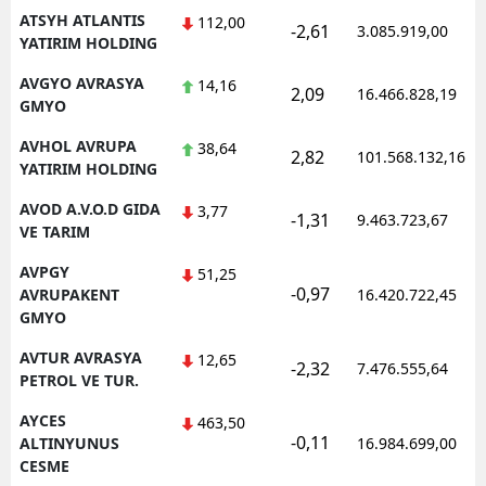
ATSYH ATLANTIS
112,00
-2,61
3.085.919,00
YATIRIM HOLDING
AVGYO AVRASYA
14,16
2,09
16.466.828,19
GMYO
AVHOL AVRUPA
38,64
2,82
101.568.132,16
YATIRIM HOLDING
AVOD A.V.O.D GIDA
3,77
-1,31
9.463.723,67
VE TARIM
AVPGY
51,25
-0,97
AVRUPAKENT
16.420.722,45
GMYO
AVTUR AVRASYA
12,65
-2,32
7.476.555,64
PETROL VE TUR.
AYCES
463,50
-0,11
ALTINYUNUS
16.984.699,00
CESME