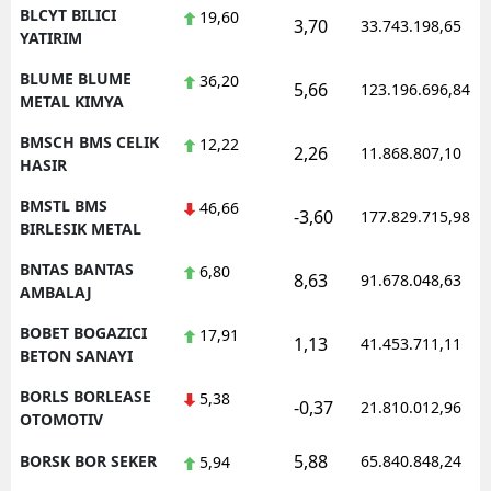
BLCYT BILICI
19,60
3,70
33.743.198,65
YATIRIM
BLUME BLUME
36,20
5,66
123.196.696,84
METAL KIMYA
BMSCH BMS CELIK
12,22
2,26
11.868.807,10
HASIR
BMSTL BMS
46,66
-3,60
177.829.715,98
BIRLESIK METAL
BNTAS BANTAS
6,80
8,63
91.678.048,63
AMBALAJ
BOBET BOGAZICI
17,91
1,13
41.453.711,11
BETON SANAYI
BORLS BORLEASE
5,38
-0,37
21.810.012,96
OTOMOTIV
5,88
BORSK BOR SEKER
65.840.848,24
5,94