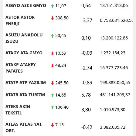
0,64
ASGYO ASCE GMYO
13.151.313,06
11,07
ASTOR ASTOR
308,50
-3,37
6.758.631.520,50
ENERJI
ASUZU ANADOLU
50,45
0,10
13.200.122,86
ISUZU
-0,09
ATAGY ATA GMYO
1.232.154,23
10,59
ATAKP ATAKEY
48,24
-2,74
16.377.723,46
PATATES
-0,89
ATATP ATP YAZILIM
198.883.050,55
245,50
5,78
ATATR ATA TURIZM
481.141.203,37
14,65
ATEKS AKIN
106,40
3,80
1.010.973,30
TEKSTIL
ATLAS ATLAS YAT.
7,13
-0,42
3.382.035,72
ORT.