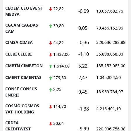
CEOEM CEO EVENT
22,82
-0,09
13.057.682,76
MEDYA
CGCAM CAGDAS
39,80
0,05
70.456.162,06
CAM
-0,36
CIMSA CIMSA
329.636.288,88
44,82
-1,10
CLEBI CELEBI
35.898.068,00
1.437,00
5,22
CMBTN CIMBETON
185.153.083,00
1.614,00
2,47
CMENT CIMENTAS
1.045.824,50
279,50
CONSE CONSUS
2,25
0,45
18.969.734,97
ENERJI
COSMO COSMOS
114,70
-1,38
4.216.401,10
YAT. HOLDING
CRDFA
30,64
-9,99
CREDITWEST
220.906.756,38