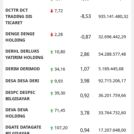
DCTTR DCT
7,72
-8,53
TRADING DIS
935.141.480,32
TICARET
DENGE DENGE
2,28
-0,87
32.696.442,29
HOLDING
DERHL DERLUKS
10,80
2,86
54.288.577,48
YATIRIM HOLDING
1,07
DERIM DERIMOD
5.189.445,68
34,16
3,98
DESA DESA DERI
92.715.206,17
9,93
DESPC DESPEC
39,30
0,92
36.201.759,66
BILGISAYAR
DEVA DEVA
71,45
3,78
33.764.732,60
HOLDING
DGATE DATAGATE
107,20
0,94
17.207.648,00
BILGISAYAR