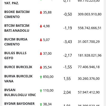
0,11
69.110.225,00
YAT. PAZ.
BSOKE BATICIM
35,88
-0,50
309.003.910,80
CIMENTO
BTCIM BATICIM
4,98
-1,19
558.742.666,51
BATI ANADOLU
BUCIM BURSA
5,07
-3,43
31.007.700,29
CIMENTO
BULGS BULLS
37,00
-2,17
181.928.021,96
GSYO
-1,55
BURCE BURCELIK
77.406.946,18
35,54
BURVA BURCELIK
850,00
1,55
30.260.376,00
VANA
BVSAN
110,00
2,04
57.947.412,90
BULBULOGLU VINC
BYDNR BAYDONER
38,34
36.399.523,46