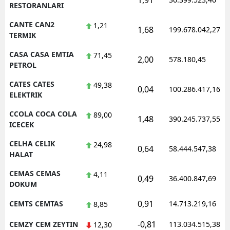
1,91
RESTORANLARI
CANTE CAN2
1,21
1,68
199.678.042,27
TERMIK
CASA CASA EMTIA
71,45
2,00
578.180,45
PETROL
CATES CATES
49,38
0,04
100.286.417,16
ELEKTRIK
CCOLA COCA COLA
89,00
1,48
390.245.737,55
ICECEK
CELHA CELIK
24,98
0,64
58.444.547,38
HALAT
CEMAS CEMAS
4,11
0,49
36.400.847,69
DOKUM
0,91
CEMTS CEMTAS
14.713.219,16
8,85
-0,81
CEMZY CEM ZEYTIN
113.034.515,38
12,30