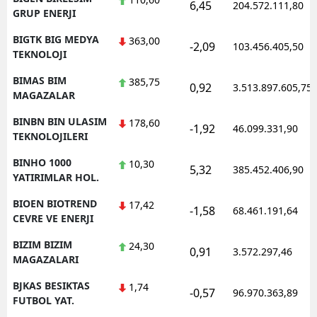
6,45
204.572.111,80
GRUP ENERJI
BIGTK BIG MEDYA
363,00
-2,09
103.456.405,50
TEKNOLOJI
BIMAS BIM
385,75
0,92
3.513.897.605,75
MAGAZALAR
BINBN BIN ULASIM
178,60
-1,92
46.099.331,90
TEKNOLOJILERI
BINHO 1000
10,30
5,32
385.452.406,90
YATIRIMLAR HOL.
BIOEN BIOTREND
17,42
-1,58
68.461.191,64
CEVRE VE ENERJI
BIZIM BIZIM
24,30
0,91
3.572.297,46
MAGAZALARI
BJKAS BESIKTAS
1,74
-0,57
96.970.363,89
FUTBOL YAT.