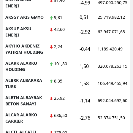
91,40
-4,99
497.090.250,75
ENERJI
0,51
AKSGY AKIS GMYO
25.719.982,12
9,81
AKSUE AKSU
42,60
-2,92
62.947.071,68
ENERJI
AKYHO AKDENIZ
2,24
-0,44
1.189.420,49
YATIRIM HOLDING
ALARK ALARKO
101,80
1,50
320.678.263,15
HOLDING
ALBRK ALBARAKA
8,35
1,58
106.449.455,94
TURK
ALBTN ALBAYRAK
25,92
-1,14
692.044.692,60
BETON SANAYI
ALCAR ALARKO
686,50
-2,76
52.374.751,50
CARRIER
ALCTL ALCATEL
175,00