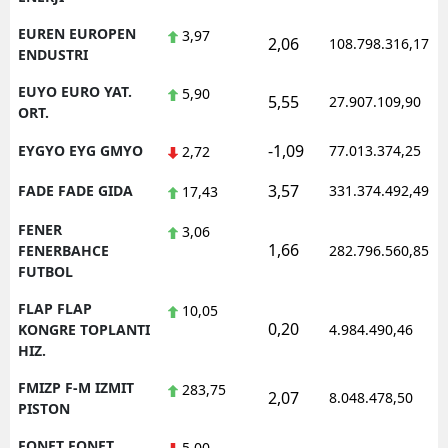
EUREN EUROPEN
3,97
2,06
108.798.316,17
ENDUSTRI
EUYO EURO YAT.
5,90
5,55
27.907.109,90
ORT.
-1,09
EYGYO EYG GMYO
77.013.374,25
2,72
3,57
FADE FADE GIDA
331.374.492,49
17,43
FENER
3,06
1,66
FENERBAHCE
282.796.560,85
FUTBOL
FLAP FLAP
10,05
0,20
KONGRE TOPLANTI
4.984.490,46
HIZ.
FMIZP F-M IZMIT
283,75
2,07
8.048.478,50
PISTON
FONET FONET
5,00