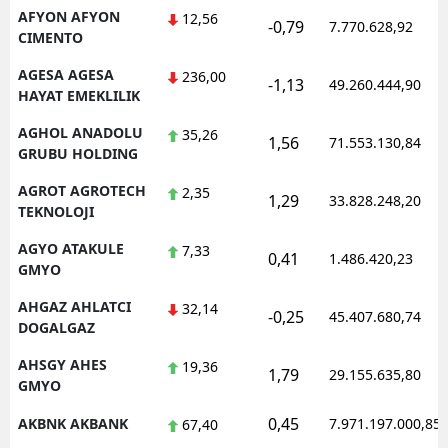
AFYON AFYON
12,56
-0,79
7.770.628,92
CIMENTO
AGESA AGESA
236,00
-1,13
49.260.444,90
HAYAT EMEKLILIK
AGHOL ANADOLU
35,26
1,56
71.553.130,84
GRUBU HOLDING
AGROT AGROTECH
2,35
1,29
33.828.248,20
TEKNOLOJI
AGYO ATAKULE
7,33
0,41
1.486.420,23
GMYO
AHGAZ AHLATCI
32,14
-0,25
45.407.680,74
DOGALGAZ
AHSGY AHES
19,36
1,79
29.155.635,80
GMYO
0,45
AKBNK AKBANK
7.971.197.000,85
67,40