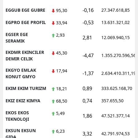
-0,16
EGGUB EGE GUBRE
27.347.618,85
95,30
-0,53
EGPRO EGE PROFIL
13.631.321,02
33,94
EGSER EGE
2,93
2,81
12.069.940,15
SERAMIK
EKDMR EKINCILER
45,30
-4,47
1.355.270.596,56
DEMIR CELIK
EKGYO EMLAK
17,94
-1,37
2.634.410.311,19
KONUT GMYO
0,89
EKIM EKIM TURIZM
333.625.168,70
18,21
0,74
EKIZ EKIZ KIMYA
357.655,50
68,50
EKOS EKOS
5,49
1,86
47.521.377,14
TEKNOLOJI
EKSUN EKSUN
6,23
3,32
42.791.974,53
GIDA