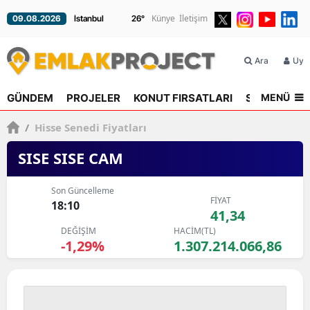
Künye
İletişim
09.08.2026
26
°
Ara
Üyel
MENÜ
GÜNDEM
PROJELER
KONUT FIRSATLARI
SEKTÖR
R
/
Hisse Senedi Fiyatları
SISE SISE CAM
Son Güncelleme
FİYAT
18:10
41,34
DEĞİŞİM
HACİM(TL)
-1,29%
1.307.214.066,86