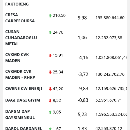
FAKTORING
CRFSA
210,50
9,98
195.380.644,60
CARREFOURSA
CUSAN
24,76
1,06
CUHADAROGLU
12.252.073,38
METAL
CVKMD CVK
15,91
-4,16
1.021.808.061,43
MADEN
CVKMDR CVK
25,34
-3,72
130.242.702,76
MADEN - RHKP
-9,83
CWENE CW ENERJI
12.159.626.735,6
42,20
-0,83
DAGI DAGI GIYIM
52.951.670,71
9,52
DAPGM DAP
9,05
5,23
1.596.553.324,02
GAYRIMENKUL
1,83
DARDL DARDANEL
42.553.370,12
1,67