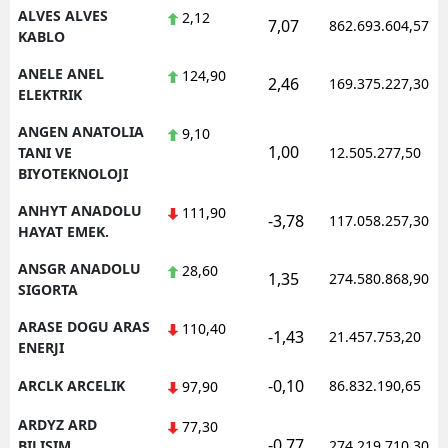
ALVES ALVES
2,12
7,07
862.693.604,57
KABLO
ANELE ANEL
124,90
2,46
169.375.227,30
ELEKTRIK
ANGEN ANATOLIA
9,10
1,00
TANI VE
12.505.277,50
BIYOTEKNOLOJI
ANHYT ANADOLU
111,90
-3,78
117.058.257,30
HAYAT EMEK.
ANSGR ANADOLU
28,60
1,35
274.580.868,90
SIGORTA
ARASE DOGU ARAS
110,40
-1,43
21.457.753,20
ENERJI
-0,10
ARCLK ARCELIK
86.832.190,65
97,90
ARDYZ ARD
77,30
-0,77
BILISIM
274.219.710,30