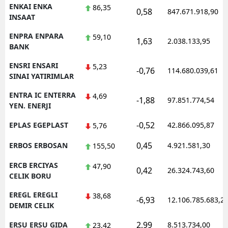
ENKAI ENKA
86,35
0,58
847.671.918,90
INSAAT
ENPRA ENPARA
59,10
1,63
2.038.133,95
BANK
ENSRI ENSARI
5,23
-0,76
114.680.039,61
SINAI YATIRIMLAR
ENTRA IC ENTERRA
4,69
-1,88
97.851.774,54
YEN. ENERJI
-0,52
EPLAS EGEPLAST
42.866.095,87
5,76
0,45
ERBOS ERBOSAN
4.921.581,30
155,50
ERCB ERCIYAS
47,90
0,42
26.324.743,60
CELIK BORU
EREGL EREGLI
38,68
-6,93
12.106.785.683,2
DEMIR CELIK
2,99
ERSU ERSU GIDA
8.513.734,00
23,42