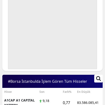
#Borsa İstanbulda İşlem Gören Tüm Hisseler
Hisse
Son
Fark%
En Düşük
A1CAP A1 CAPITAL
9,18
0,77
83.586.085,41