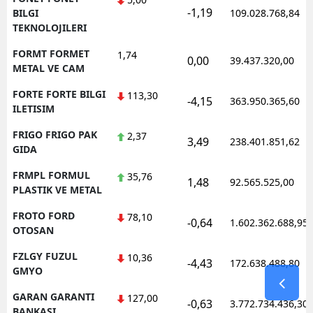
-1,19
BILGI
109.028.768,84
TEKNOLOJILERI
FORMT FORMET
1,74
0,00
39.437.320,00
METAL VE CAM
FORTE FORTE BILGI
113,30
-4,15
363.950.365,60
ILETISIM
FRIGO FRIGO PAK
2,37
3,49
238.401.851,62
GIDA
FRMPL FORMUL
35,76
1,48
92.565.525,00
PLASTIK VE METAL
FROTO FORD
78,10
-0,64
1.602.362.688,95
OTOSAN
FZLGY FUZUL
10,36
-4,43
172.638.488,80
GMYO
GARAN GARANTI
127,00
-0,63
3.772.734.436,30
BANKASI