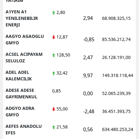
YATIRIM
A1YEN A1
2,80
2,94
YENILENEBILIR
68.908.325,15
ENERJI
AAGYO AGAOGLU
12,87
-0,85
85.536.212,74
GMYO
ACSEL ACIPAYAM
128,50
2,47
26.128.191,00
SELULOZ
ADEL ADEL
32,42
9,97
149.318.118,44
KALEMCILIK
ADESE ADESE
0,85
0,00
52.065.239,39
GAYRIMENKUL
ADGYO ADRA
55,00
-2,48
36.451.393,75
GMYO
AEFES ANADOLU
21,58
0,56
634.480.253,24
EFES