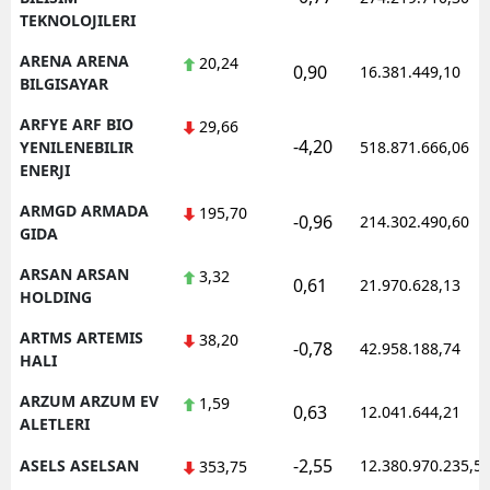
TEKNOLOJILERI
ARENA ARENA
20,24
0,90
16.381.449,10
BILGISAYAR
ARFYE ARF BIO
29,66
-4,20
YENILENEBILIR
518.871.666,06
ENERJI
ARMGD ARMADA
195,70
-0,96
214.302.490,60
GIDA
ARSAN ARSAN
3,32
0,61
21.970.628,13
HOLDING
ARTMS ARTEMIS
38,20
-0,78
42.958.188,74
HALI
ARZUM ARZUM EV
1,59
0,63
12.041.644,21
ALETLERI
-2,55
ASELS ASELSAN
12.380.970.235,5
353,75