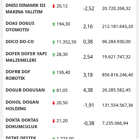
DNISI DINAMIK ISI
20,12
-2,52
20.720.268,32
MAKINA YALITIM
DOAS DOGUS
194,30
2,16
212.181.643,20
OTOMOTIV
0,38
DOCO DO-CO
96.284.930,00
11.352,50
DOFER DOFER YAPI
28,30
2,54
19.621.747,32
MALZEMELERI
DOFRB DOF
136,40
3,18
856.816.246,40
ROBOTIK
4,38
DOGUB DOGUSAN
26.285.582,45
81,05
DOHOL DOGAN
20,50
-1,91
131.554.567,36
HOLDING
DOKTA DOKTAS
21,20
-0,38
7.235.066,94
DOKUMCULUK
DSTKF DESTEK
1.773,00