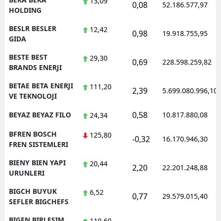
13,09
0,08
52.186.577,97
HOLDING
BESLR BESLER
12,42
0,98
19.918.755,95
GIDA
BESTE BEST
29,30
0,69
228.598.259,82
BRANDS ENERJI
BETAE BETA ENERJI
111,20
2,39
5.699.080.996,10
VE TEKNOLOJI
0,58
BEYAZ BEYAZ FILO
10.817.880,08
24,34
BFREN BOSCH
125,80
-0,32
16.170.946,30
FREN SISTEMLERI
BIENY BIEN YAPI
20,44
2,20
22.201.248,88
URUNLERI
BIGCH BUYUK
6,52
0,77
29.579.015,40
SEFLER BIGCHEFS
BIGEN BIRLESIM
110,60