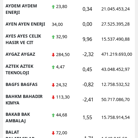
AYDEM AYDEM
23,80
0,34
21.045.453,24
ENERJI
0,00
AYEN AYEN ENERJI
27.525.395,28
34,00
AYES AYES CELIK
32,90
9,96
15.537.490,88
HASIR VE CIT
-2,32
AYGAZ AYGAZ
471.219.693,00
284,50
AZTEK AZTEK
4,47
0,45
43.048.452,97
TEKNOLOJI
-0,82
BAGFS BAGFAS
12.758.532,52
24,32
BAHKM BAHADIR
113,30
-2,41
50.717.086,70
KIMYA
BAKAB BAK
44,68
1,55
15.758.914,54
AMBALAJ
BALAT
72,00