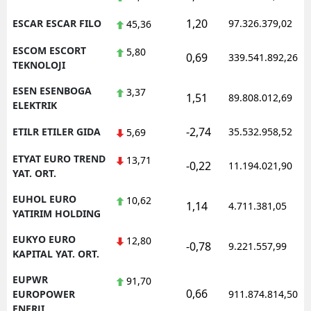
1,20
ESCAR ESCAR FILO
97.326.379,02
45,36
ESCOM ESCORT
5,80
0,69
339.541.892,26
TEKNOLOJI
ESEN ESENBOGA
3,37
1,51
89.808.012,69
ELEKTRIK
-2,74
ETILR ETILER GIDA
35.532.958,52
5,69
ETYAT EURO TREND
13,71
-0,22
11.194.021,90
YAT. ORT.
EUHOL EURO
10,62
1,14
4.711.381,05
YATIRIM HOLDING
EUKYO EURO
12,80
-0,78
9.221.557,99
KAPITAL YAT. ORT.
EUPWR
91,70
0,66
EUROPOWER
911.874.814,50
ENERJI