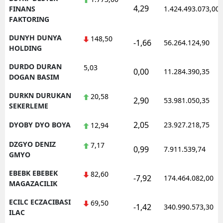
4,29
FINANS
1.424.493.073,00
FAKTORING
DUNYH DUNYA
148,50
-1,66
56.264.124,90
HOLDING
DURDO DURAN
5,03
0,00
11.284.390,35
DOGAN BASIM
DURKN DURUKAN
20,58
2,90
53.981.050,35
SEKERLEME
2,05
DYOBY DYO BOYA
23.927.218,75
12,94
DZGYO DENIZ
7,17
0,99
7.911.539,74
GMYO
EBEBK EBEBEK
82,60
-7,92
174.464.082,00
MAGAZACILIK
ECILC ECZACIBASI
69,50
-1,42
340.990.573,30
ILAC