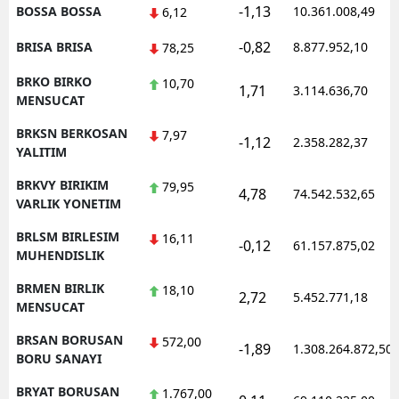
-1,13
BOSSA BOSSA
10.361.008,49
6,12
-0,82
BRISA BRISA
8.877.952,10
78,25
BRKO BIRKO
10,70
1,71
3.114.636,70
MENSUCAT
BRKSN BERKOSAN
7,97
-1,12
2.358.282,37
YALITIM
BRKVY BIRIKIM
79,95
4,78
74.542.532,65
VARLIK YONETIM
BRLSM BIRLESIM
16,11
-0,12
61.157.875,02
MUHENDISLIK
BRMEN BIRLIK
18,10
2,72
5.452.771,18
MENSUCAT
BRSAN BORUSAN
572,00
-1,89
1.308.264.872,50
BORU SANAYI
BRYAT BORUSAN
1.767,00