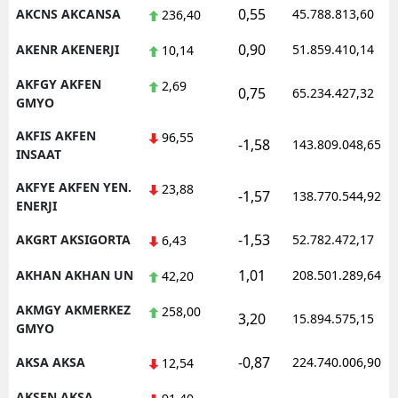
0,55
AKCNS AKCANSA
45.788.813,60
236,40
0,90
AKENR AKENERJI
51.859.410,14
10,14
AKFGY AKFEN
2,69
0,75
65.234.427,32
GMYO
AKFIS AKFEN
96,55
-1,58
143.809.048,65
INSAAT
AKFYE AKFEN YEN.
23,88
-1,57
138.770.544,92
ENERJI
-1,53
AKGRT AKSIGORTA
52.782.472,17
6,43
1,01
AKHAN AKHAN UN
208.501.289,64
42,20
AKMGY AKMERKEZ
258,00
3,20
15.894.575,15
GMYO
-0,87
AKSA AKSA
224.740.006,90
12,54
AKSEN AKSA