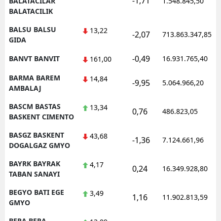
-1,71
BALATACILAR
1.548.845,50
BALATACILIK
BALSU BALSU
13,22
-2,07
713.863.347,85
GIDA
-0,49
BANVT BANVIT
16.931.765,40
161,00
BARMA BAREM
14,84
-9,95
5.064.966,20
AMBALAJ
BASCM BASTAS
13,34
0,76
486.823,05
BASKENT CIMENTO
BASGZ BASKENT
43,68
-1,36
7.124.661,96
DOGALGAZ GMYO
BAYRK BAYRAK
4,17
0,24
16.349.928,80
TABAN SANAYI
BEGYO BATI EGE
3,49
1,16
11.902.813,59
GMYO
BERA BERA