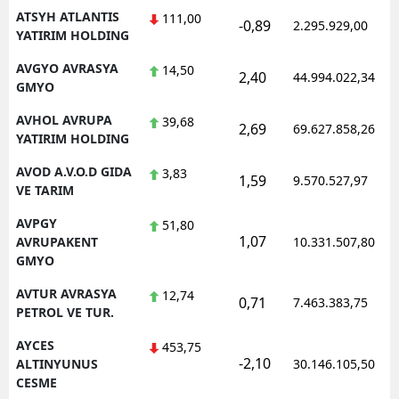
ATSYH ATLANTIS
111,00
-0,89
2.295.929,00
YATIRIM HOLDING
AVGYO AVRASYA
14,50
2,40
44.994.022,34
GMYO
AVHOL AVRUPA
39,68
2,69
69.627.858,26
YATIRIM HOLDING
AVOD A.V.O.D GIDA
3,83
1,59
9.570.527,97
VE TARIM
AVPGY
51,80
1,07
AVRUPAKENT
10.331.507,80
GMYO
AVTUR AVRASYA
12,74
0,71
7.463.383,75
PETROL VE TUR.
AYCES
453,75
-2,10
ALTINYUNUS
30.146.105,50
CESME